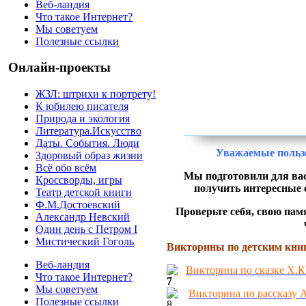
Веб-ландия
Что такое Интернет?
Мы советуем
Полезные ссылки
Онлайн-проекты
ЖЗЛ: штрихи к портрету!
К юбилею писателя
Природа и экология
Литература.Искусство
Даты. События. Люди
Уважаемые пользо
Здоровый образ жизни
Всё обо всём
Мы подготовили для ва
Кроссворды, игры
получить интересные с
Театр детской книги
Ф.М.Достоевский
Проверьте себя, свою пам
Александр Невский
Один день с Петром I
Мистический Гоголь
Викторины по детским кни
Веб-ландия
Викторина по
сказке Х.
Что такое Интернет?
Мы советуем
Викторина по рассказу А
Полезные ссылки