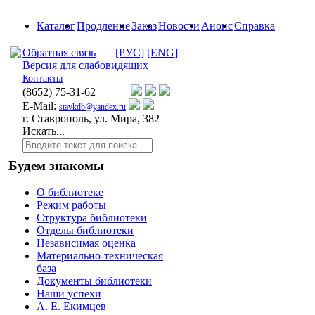
Каталог
Продление
Заказ
Новости
Анонс
Справка
Обратная связь
[РУС]
[ENG]
Версия для слабовидящих
Контакты
(8652)
75-31-62
E-Mail:
stavkdb@yandex.ru
г. Ставрополь, ул. Мира, 382
Искать...
Будем знакомы
О библиотеке
Режим работы
Структура библиотеки
Отделы библиотеки
Независимая оценка
Материально-техническая
база
Документы библиотеки
Наши успехи
А. Е. Екимцев