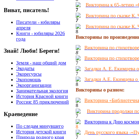
Викторина к 65-летию «
Виват, писатель!
Викторина
по сказке К.
Писатели - юбиляры
Викторина по сказке К.
апреля
Книги - юбиляры 2026
Викторины по произведени
года
Викторина по стихотворе
Знай! Люби! Береги!
Викторина по стихотвор
Земля - наш общий дом
Экодаты
Загадки А. Е. Екимцева о
Экоресурсы
Загадки А.Е. Екимцева о
Экопомощь
Экоорганизации
Викторины о разном:
Занимательная экология
История Красной книги
Викторина «Библиотечна
Россия: 85 приключений
Викторина продолжи п
Краеведение
Викторина к Дню космона
По следам минувшего
История детской книги
День русского языка -«П
Природа родного края