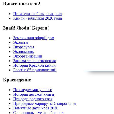
Виват, писатель!
Писатели - юбиляры апреля
Книги - юбиляры 2026 года
Знай! Люби! Береги!
Земля - наш общий дом
Экодаты
Экоресурсы
Экопомощь
Экоорганизации
Занимательная экология
История Красной книги
Россия: 85 приключений
Краеведение
По следам минувшего
История детской книги
Природа родного края
Природные маршруты Ставрополья
Памятные даты края 2026
Ставрополь – уездный город