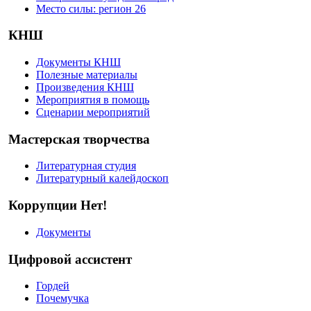
Место силы: регион 26
КНШ
Документы КНШ
Полезные материалы
Произведения КНШ
Мероприятия в помощь
Сценарии мероприятий
Мастерская творчества
Литературная студия
Литературный калейдоскоп
Коррупции Нет!
Документы
Цифровой ассистент
Гордей
Почемучка