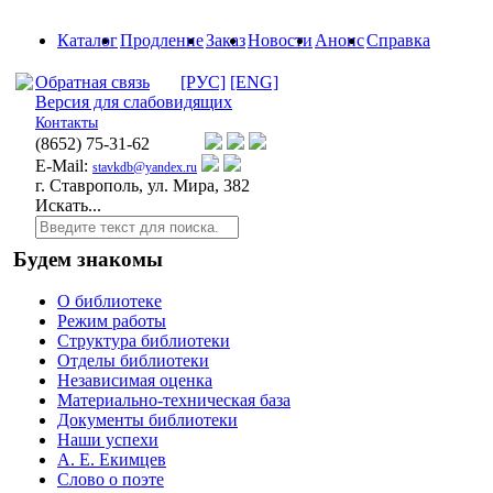
Каталог
Продление
Заказ
Новости
Анонс
Справка
Обратная связь
[РУС]
[ENG]
Версия для слабовидящих
Контакты
(8652)
75-31-62
E-Mail:
stavkdb@yandex.ru
г. Ставрополь, ул. Мира, 382
Искать...
Будем знакомы
О библиотеке
Режим работы
Структура библиотеки
Отделы библиотеки
Независимая оценка
Материально-техническая база
Документы библиотеки
Наши успехи
А. Е. Екимцев
Слово о поэте