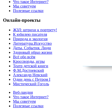
Что такое Интернет?
Мы советуем
Полезные ссылки
Онлайн-проекты
ЖЗЛ: штрихи к портрету!
К юбилею писателя
Природа и экология
Литература.Искусство
Даты. События. Люди
Здоровый образ жизни
Всё обо всём
Кроссворды, игры
Театр детской книги
Ф.М.Достоевский
Александр Невский
Один день с Петром I
Мистический Гоголь
Веб-ландия
Что такое Интернет?
Мы советуем
Полезные ссылки