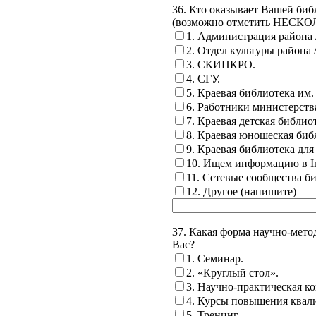
36. Кто оказывает Вашей би
(возможно отметить НЕСКО
1. Администрация района /
2. Отдел культуры района /
3. СКИПКРО.
4. СГУ.
5. Краевая библиотека им
6. Работники министерства
7. Краевая детская библио
8. Краевая юношеская биб
9. Краевая библиотека для
10. Ищем информацию в Int
11. Сетевые сообщества б
12. Другое (напишите)
37. Какая форма научно-м
Вас?
1. Семинар.
2. «Круглый стол».
3. Научно-практическая к
4. Курсы повышения квал
5. Тренинг.