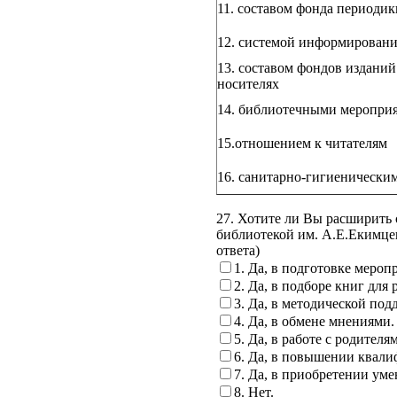
11. составом фонда периодик
12. системой информировани
13. составом фондов издани
носителях
14. библиотечными меропри
15.отношением к читателям
16. санитарно-гигиенически
27. Хотите ли Вы расширить 
библиотекой им. А.Е.Екимц
ответа)
1. Да, в подготовке мероп
2. Да, в подборе книг для 
3. Да, в методической под
4. Да, в обмене мнениями.
5. Да, в работе с родителя
6. Да, в повышении квали
7. Да, в приобретении ум
8. Нет.