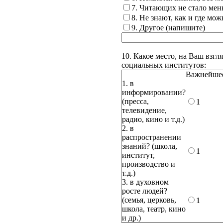
7. Читающих не стало мен
8. Не знают, как и где мож
9. Другое (напишите)
10. Какое место, на Ваш взг
социальных институтов:
Важнейше
1. в
информировании?
(пресса,
1
телевидение,
радио, кино и т.д.)
2. в
распространении
знаний? (школа,
1
институт,
производство и
т.д.)
3. в духовном
росте людей?
(семья, церковь,
1
школа, театр, кино
и др.)