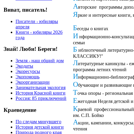
А
вторские программы допол
Виват, писатель!
Я
ркие и интересные книги,
Писатели - юбиляры
Б
апреля
еседы о книгах
Книги - юбиляры 2026
И
нформационно-консультаци
года
семьи
Б
Знай! Люби! Береги!
иблиотечный литературно-
КЛАССИКУ!"
Земля - наш общий дом
Л
итературные каникулы - е
Экодаты
программа летних чтений
Экоресурсы
И
Экопомощь
нформационно-библиографи
Экоорганизации
О
бучающие и развивающие
Занимательная экология
Т
История Красной книги
очка опоры - региональная
Россия: 85 приключений
Е
жегодная Неделя детской 
К
Краеведение
раевой профессиональный 
им. С.П. Бойко
А
По следам минувшего
кции, кампании, конкурсы
История детской книги
чтения
Природа родного края