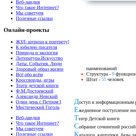
Веб-ландия
Что такое Интернет?
Мы советуем
Полезные ссылки
Онлайн-проекты
ЖЗЛ: штрихи к портрету!
К юбилею писателя
Природа и экология
Литература.Искусство
Даты. События. Люди
наименований
Здоровый образ жизни
Структура -
9
функцион
Всё обо всём
Штат -
55
человек
Кроссворды, игры
Театр детской книги
Ф.М.Достоевский
Александр Невский
Д
Один день с Петром I
оступ к информационным р
Мистический Гоголь
Е
жедневное поступление но
Т
Веб-ландия
еатр Детской книги
Что такое Интернет?
С
обрание сочинений россий
Мы советуем
К
Полезные ссылки
аталоги, картотеки, базы 