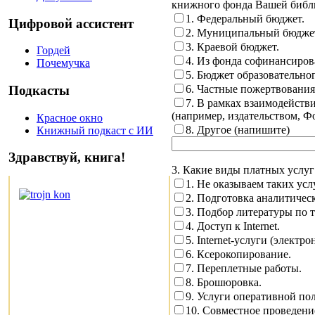
книжного фонда Вашей библи
1. Федеральный бюджет.
Цифровой ассистент
2. Муниципальный бюджет
3. Краевой бюджет.
Гордей
4. Из фонда софинансиров
Почемучка
5. Бюджет образовательно
Подкасты
6. Частные пожертвования
7. В рамках взаимодейств
(например, издательством, Фо
Красное окно
8. Другое (напишите)
Книжный подкаст с ИИ
Здравствуй, книга!
3. Какие виды платных услуг
1. Не оказываем таких услу
2. Подготовка аналитичес
3. Подбор литературы по т
4. Доступ к Internet.
5. Internet-услуги (электрон
6. Ксерокопирование.
7. Переплетные работы.
8. Брошюровка.
9. Услуги оперативной по
10. Совместное проведен