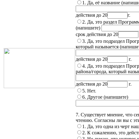
1. Да, её название (напиш
действия до 20
г.
2. Да, это раздел Програ
(напишите)
срок действия до 20
3. Да, это подраздел Прог
который называется (напишит
действия до 20
г.
4. Да, это подраздел Про
района/города, который назы
действия до 20
г.
5. Нет.
6. Другое (напишите)
7. Существует мнение, что се
чтению. Согласны ли вы с эт
1. Да, это одна из черт на
2. К сожалению, это дейст
3. Не думаю, что интерес 