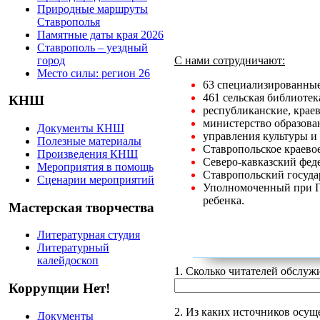
Природные маршруты
Ставрополья
Памятные даты края 2026
Ставрополь – уездный
город
С нами сотрудничают:
Место силы: регион 26
63 специализированные
461 сельская библиотек
КНШ
республиканские, краев
министерство образован
Документы КНШ
управления культуры и
Полезные материалы
Ставропольское краевое
Произведения КНШ
Северо-кавказский фед
Мероприятия в помощь
Ставропольский госуда
Сценарии мероприятий
Уполномоченный при Гу
ребенка
.
Мастерская творчества
Литературная студия
Литературный
калейдоскоп
1. Сколько читателей обсл
Коррупции Нет!
2. Из каких источников осущ
Документы