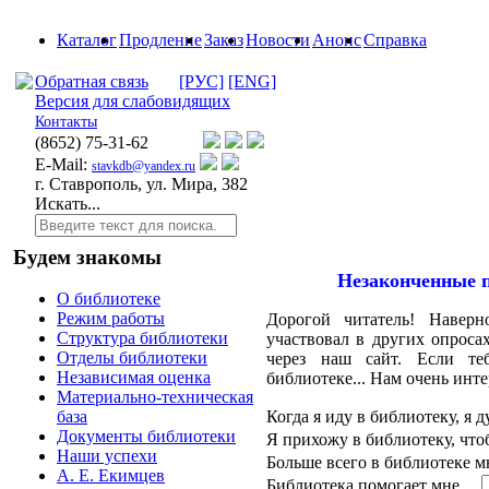
Каталог
Продление
Заказ
Новости
Анонс
Справка
Обратная связь
[РУС]
[ENG]
Версия для слабовидящих
Контакты
(8652)
75-31-62
E-Mail:
stavkdb@yandex.ru
г. Ставрополь, ул. Мира, 382
Искать...
Будем знакомы
Незаконченные п
О библиотеке
Режим работы
Дорогой читатель! Навер
Структура библиотеки
участвовал в других опроса
Отделы библиотеки
через наш сайт. Если те
Независимая оценка
библиотеке... Нам очень инте
Материально-техническая
Когда я иду в библиотеку, 
база
Документы библиотеки
Я прихожу в библиотеку, ч
Наши успехи
Больше всего в библиотеке 
А. Е. Екимцев
Библиотека помогает мне…