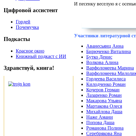
И песенку веселую я с осень
Цифровой ассистент
Гордей
Почемучка
Участники литературной ст
Подкасты
Аванесьянц Анна
Красное окно
Бирюченко Виталина
Книжный подкаст с ИИ
Бутко Денис
Волкова Алина
Здравствуй, книга!
Варфоломеева Марина
Варфоломеева Милоли
Гордеева Василиса
Килодченко Роман
Кочеров Герман
Лазаренко Роман
Макарова Ульяна
Мартакова Олеся
Михайлова Даша
Наже Амани
Попова Даша
Романова Полина
Серебрякова Яна