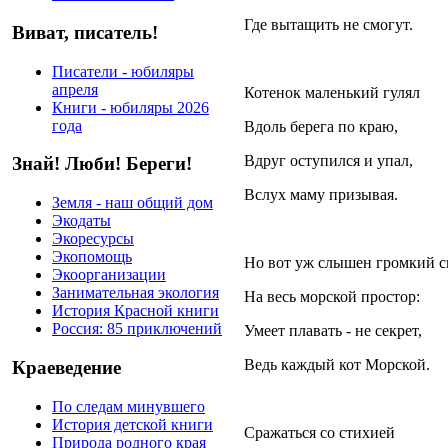
Где вытащить не смогут.
Виват, писатель!
Писатели - юбиляры
апреля
Котенок маленький гулял
Книги - юбиляры 2026
года
Вдоль берега по краю,
Вдруг оступился и упал,
Знай! Люби! Береги!
Вслух маму призывая.
Земля - наш общий дом
Экодаты
Экоресурсы
Экопомощь
Но вот уж слышен громкий с
Экоорганизации
Занимательная экология
На весь морской простор:
История Красной книги
Россия: 85 приключений
Умеет плавать - не секрет,
Ведь каждый кот Морской.
Краеведение
По следам минувшего
История детской книги
Сражаться со стихией
Природа родного края