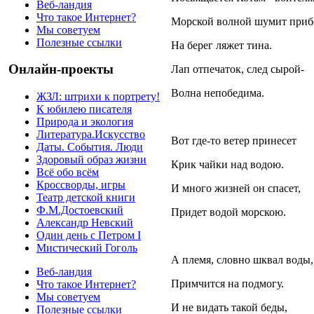
Веб-ландия
Что такое Интернет?
Морской волной шумит приб
Мы советуем
Полезные ссылки
На берег ляжет тина.
Онлайн-проекты
Лап отпечаток, след сырой-
Волна непобедима.
ЖЗЛ: штрихи к портрету!
К юбилею писателя
Природа и экология
Литература.Искусство
Вот где-то ветер принесет
Даты. События. Люди
Здоровый образ жизни
Крик чайки над водою.
Всё обо всём
Кроссворды, игры
И много жизней он спасет,
Театр детской книги
Ф.М.Достоевский
Придет водой морскою.
Александр Невский
Один день с Петром I
Мистический Гоголь
А племя, словно шквал воды,
Веб-ландия
Примчится на подмогу.
Что такое Интернет?
Мы советуем
И не видать такой беды,
Полезные ссылки