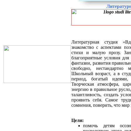
Литературн
Литературная студия «Вд
знакомство с аспектами поэ
стихи и малую прозу. Зан
благоприятные условия для 
фантазии, развития правильн
свободно, нестандартно м
Школьный возраст, а в студ
период, богатый идеями, 
Творческая атмосфера, ца
энергию в правильное русло,
талантливость, создать усл
проявить себя. Самое тру
сомнения, поверить, что мир 
Цели:
помочь детям осозн
посредством этого чу