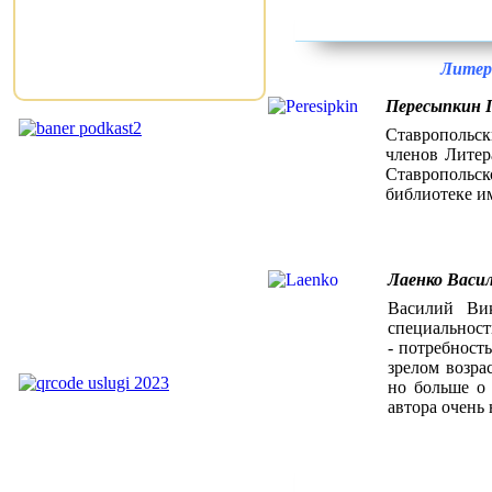
Литер
Пересыпкин 
Ставропольс
членов Литер
Ставропольс
библиотеке и
Лаенко Васи
Василий Вик
специальности
- потребност
зрелом возра
но больше о 
автора очень