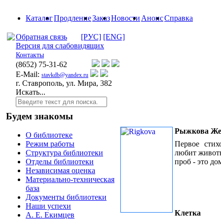
Каталог
Продление
Заказ
Новости
Анонс
Справка
Обратная связь
[РУС]
[ENG]
Версия для слабовидящих
Контакты
(8652)
75-31-62
E-Mail:
stavkdb@yandex.ru
г. Ставрополь, ул. Мира, 382
Искать...
Будем знакомы
Рыжкова Ж
О библиотеке
Первое стих
Режим работы
любит животн
Структура библиотеки
проб - это д
Отделы библиотеки
Независимая оценка
Материально-техническая
база
Документы библиотеки
Наши успехи
Клетка
А. Е. Екимцев