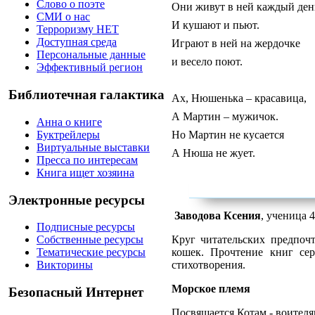
Слово о поэте
Они живут в ней каждый ден
СМИ о нас
И кушают и пьют.
Терроризму НЕТ
Доступная среда
Играют в ней на жердочке
Персональные данные
и весело поют.
Эффективный регион
Библиотечная галактика
Ах, Нюшенька – красавица,
А Мартин – мужичок.
Анна о книге
Буктрейлеры
Но Мартин не кусается
Виртуальные выставки
А Нюша не жует.
Пресса по интересам
Книга ищет хозяина
Электронные ресурсы
Заводова Ксения
, ученица 
Подписные ресурсы
Круг читательских предпоч
Собственные ресурсы
кошек. Прочтение книг се
Тематические ресурсы
стихотворения.
Викторины
Морское племя
Безопасный Интернет
Посвящается Котам - воителя