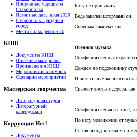
Природные маршруты
Коту не привыкать.
Ставрополья
Памятные даты края 2026
Ведь закален штормами он,
Ставрополь – уездный
город
Соленым камнем скал.
Место силы: регион 26
КНШ
Осенняя музыка
Документы КНШ
Симфония осенняя играет за 
Полезные материалы
Произведения КНШ
Дождем по подоконнику стуч
Мероприятия в помощь
Сценарии мероприятий
И ветер с шумом носится по 
Мастерская творчества
Срывает листья с дерева, как
Литературная студия
Литературный
Симфония осеняя то тише, то
калейдоскоп
Но нету меланхолии от музык
Коррупции Нет!
Шагаю я под зонтиком по жел
Документы