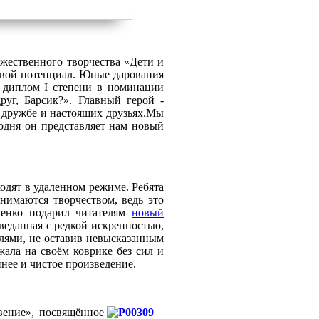
жественного творчества «Дети и
свой потенциал. Юные дарования
у диплом
I
степени в номинации
уг, Барсик?». Главный герой -
 дружбе и настоящих друзьях.Мы
одня он представляет нам новый
одят в удаленном режиме. Ребята
нимаются творчеством, ведь это
ченко подарил читателям
новый
оведанная с редкой искренностью,
ями, не оставив невысказанным
жала на своём коврике без сил и
ннее и чистое произведение.
вение», посвящённое