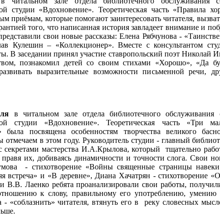
в читальном зале отдела библиотечного обслуживания со
ой студии «Вдохновение». Теоретическая часть «Правила хо
ым приёмам, которые помогают заинтересовать читателя, вызват
арантией того, что написанная история завладеет внимание и поб
представили свои новые рассказы: Елена Рябчунова - «Таинств
слав Кулешин – «Коллекционер».
Вместе с консультантом ст
ы. В заседании принял участие ставропольский поэт Николай И
вом, познакомил детей со своим стихами «Хорошо», «Да бу
 развивать выразительные возможности письменной речи, д
аля
в читальном зале отдела библиотечного обслуживания с
ной студии «Вдохновение». Теоретическая часть «Три мал
а» была посвящена особенностям творчества великого басн
ы отмечаем в этом году. Руководитель студии - главный библио
с секретами мастерства И.А.Крылова, который тщательно рабо
 правя их, добиваясь динамичности и точности слога. Свои н
умова - стихотворение «Войны священные страницы навеки 
 встреча» и «В деревне», Диана Хачатрян - стихотворение «О
 В.В. Лаенко ребята проанализировали свои работы, получил
тношению к слову, правильному его употреблению, умению 
 - «соблазнить» читателя, втянуть его в реку словесных мысл
льше.