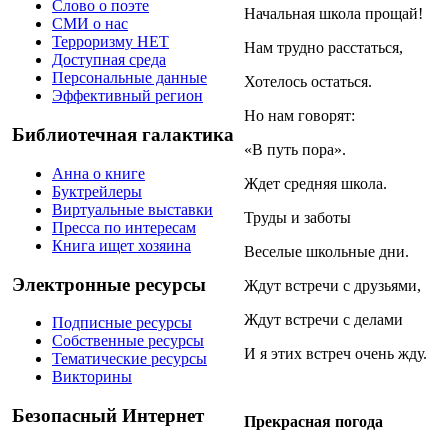
Слово о поэте
Начальная школа прощай!
СМИ о нас
Терроризму НЕТ
Нам трудно расстаться,
Доступная среда
Персональные данные
Хотелось остаться.
Эффективный регион
Но нам говорят:
Библиотечная галактика
«В путь пора».
Анна о книге
Ждет средняя школа.
Буктрейлеры
Виртуальные выставки
Труды и заботы
Пресса по интересам
Книга ищет хозяина
Веселые школьные дни.
Электронные ресурсы
Ждут встречи с друзьями,
Ждут встречи с делами
Подписные ресурсы
Собственные ресурсы
И я этих встреч очень жду.
Тематические ресурсы
Викторины
Безопасный Интернет
Прекрасная погода