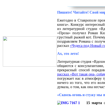
Пишите! Читайте! Свой ми
Ежегодно в Ставрополе прох
книга». Конкурс интересны
из литературной студии «В
«Проза» получил Роман Кил
грустный рыжий кот. Почему
поздравляем Романа с получ
рассказ
«Чудеса под Новый г
Ах, это лето!
Литературная студия «Вдохн
общаются с консультантами,
прекрасный способ порадов
рассказ «Вот такая она- соба
погружает нас в атмосферу т
ничего из того, что его вол
думала, о том, как она несч
«Сквозь огонь и стужу мы
15 марта
с