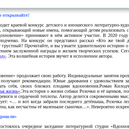
р открывайте!
одит краевой конкурс детского и юношеского литературно-худо
й, открывающий новые имена, помогающий детям реализовать 
дохновение» принимают в нём активное участие. В 2020 год
одченко. На конкурс он представил рассказ «Кто же твой др
 грустный? Прочитайте, и вы узнаете удивительную историю о
ением заслуженной награды и желаем творческих успехов. Сег
од»
. Эта волшебная история звучит в исполнении автора.
овение» продолжает свою работу. Индивидуальные занятия прох
 получают рекомендации. Юные дарования с удовольствием за
ать себя, своих близких плодами вдохновения.Роман Килод
чья жизнь»
.Эта история
о жизни собаки Розочки и её щенков
, п
ревоги и сердечной теплоты.
Автор делится сокровенными мысл
нует: «… и вот когда забрали последнего детёныша, Розочка ле
астна, как несчастны её маленькие сыночки…». Невероятно искре
 прошли»
остоялось очередное заседание литературной студии «Вдохно