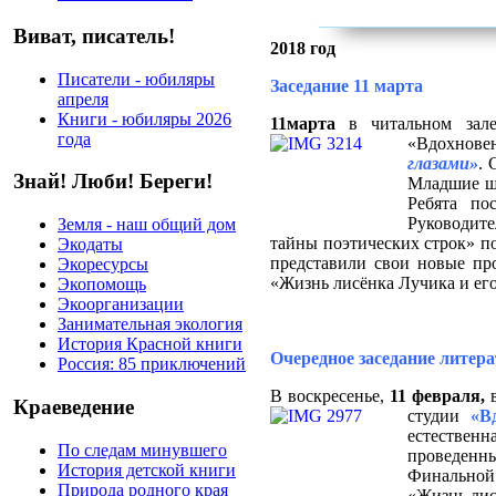
Виват, писатель!
2018 год
Писатели - юбиляры
Заседание 11 марта
апреля
Книги - юбиляры 2026
11марта
в читальном зале 
года
«Вдохнове
глазами»
. 
Знай! Люби! Береги!
Младшие шк
Ребята по
Руководите
Земля - наш общий дом
тайны поэтических строк» п
Экодаты
представили свои новые пр
Экоресурсы
«Жизнь лисёнка Лучика и ег
Экопомощь
Экоорганизации
Занимательная экология
История Красной книги
Очередное заседание литер
Россия: 85 приключений
В воскресенье,
11 февраля,
в
Краеведение
студии
«В
естествен
По следам минувшего
проведенн
История детской книги
Финальной 
Природа родного края
«Жизнь лис