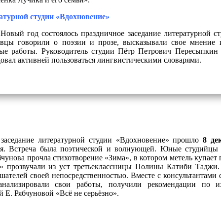
ратурной студии «Вдохновение»
Новый год состоялось праздничное заседание литературной с
вцы говорили о поэзии и прозе, высказывали свое мнение и
ые работы. Руководитель студии Пётр Петрович Пересыпкин 
овал активней пользоваться лингвистическими словарями.
 заседание литературной студии «Вдохновение» прошло
8 де
я. Встреча была поэтической и волнующей. Юные студийцы 
бчунова прочла стихотворение «Зима», в котором метель купает 
» прозвучали из уст третьеклассницы Полины Катиби Таджи. 
ушателей своей непосредственностью. Вместе с консультантами 
нализировали свои работы, получили рекомендации по и
й Е. Рябчуновой «Всё не серьёзно».