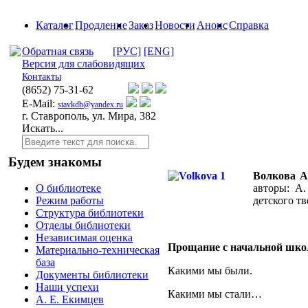
Каталог
Продление
Заказ
Новости
Анонс
Справка
Обратная связь
[РУС]
[ENG]
Версия для слабовидящих
Контакты
(8652)
75-31-62
E-Mail:
stavkdb@yandex.ru
г. Ставрополь, ул. Мира, 382
Искать...
Будем знакомы
Волкова А
авторы: А.
О библиотеке
детского тв
Режим работы
Структура библиотеки
Отделы библиотеки
Независимая оценка
Прощание с начальной шко
Материально-техническая
база
Какими мы были.
Документы библиотеки
Наши успехи
Какими мы стали…
А. Е. Екимцев