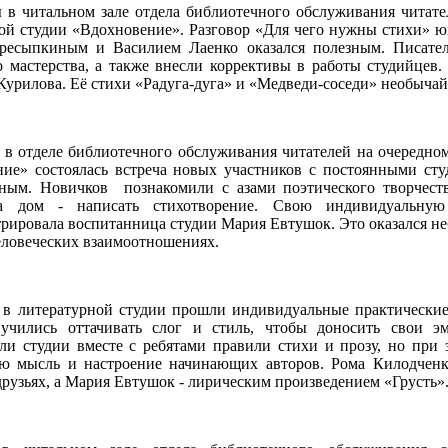
я
в читальном зале отдела библиотечного обслуживания читате
ой студии «Вдохновение». Разговор «Для чего нужны стихи» ю
ресыпкиным и Василием Лаенко оказался полезным. Писател
о мастерства, а также внесли коррективы в работы студийцев
Курилова. Её стихи «Радуга-дуга» и «Медведи-соседи» необыча
в отделе библиотечного обслуживания читателей на очередном
ие» состоялась встреча новых участников с постоянными ст
ным. Новичков познакомили с азами поэтического творчест
на дом - написать стихотворение. Свою индивидуальну
рировала воспитанница студии Мария Евтушок. Это оказался н
человеческих взаимоотношениях.
в литературной студии прошли индивидуальные практические
учились оттачивать слог и стиль, чтобы доносить свои эм
ли студии вместе с ребятами правили стихи и прозу, но при 
ю мысль и настроение начинающих авторов. Рома Килодченк
рузьях, а Мария Евтушок - лирическим произведением «Грусть»