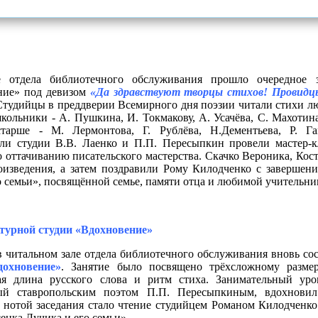
отдела библиотечного обслуживания прошло очередное з
ние» под девизом
«Да здравствуют творцы стихов! Провидц
Студийцы в преддверии Всемирного дня поэзии читали стихи л
ольники - А. Пушкина, И. Токмакову, А. Усачёва, С. Махотина
старше - М. Лермонтова, Г. Рублёва, Н.Дементьева, Р. Га
ли студии В.В. Лаенко и П.П. Пересыпкин провели мастер-к
о оттачиванию писательского мастерства. Скачко Вероника, Ко
оизведения, а затем поздравили Рому Килодченко с завершен
о семьи», посвящённой семье, памяти отца и любимой учительни
атурной студии «Вдохновение»
 читальном зале отдела библиотечного обслуживания вновь со
дохновение»
. Занятие было посвящено трёхсложному размер
ная длина русского слова и ритм стиха. Занимательный ур
ый ставропольским поэтом П.П. Пересыпкиным, вдохнови
нотой заседания стало чтение студийцем Романом Килодченко 
енка Лучика и его семьи».