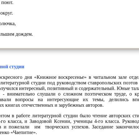
 поют.
округ.
олючка,
ольшим дождем.
ной студии
оскресного дня «Книжное воскресенье» в читальном зале отд
е литературной студии под руководством ставропольских поэто
олучился интересный, позитивный и содержательный.
Юные тала
 - внимательно слушали о сложном поэтическом труде, о кр
давали вопросы на интересующие их темы, делились вп
х книгах отечественных и зарубежных авторов.
м в работе литературной студии было чтение авторских стих
о класса, и Заводовой Ксении, ученицы 4-го класса. Руково
 и пожелали им творческих успехов. Заседание закончилос
енко «Чаепитие».