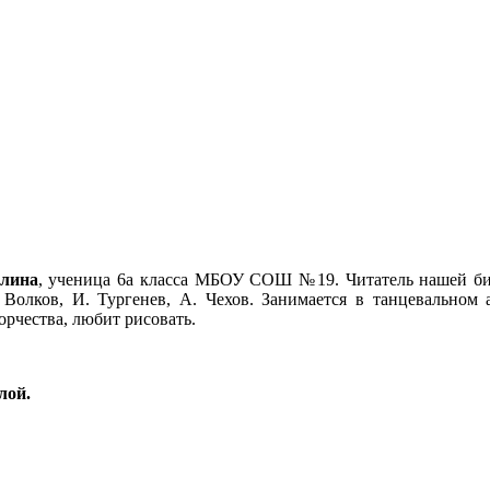
лина
,
ученица 6а класса МБОУ СОШ №19. Читатель нашей би
 Волков, И. Тургенев, А. Чехов. Занимается в танцевальном
орчества, любит рисовать.
лой.