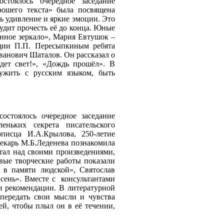
стоялось очередное заседание
рошего текста» была посвящена
ь удивление и яркие эмоции. Это
удит прочесть её до конца
.
Юные
енное зеркало», Мария Евтушок –
удии П.П. Пересыпкиным ребята
ванович Шаталов. Он рассказал о
дет свет!», «Дождь прошёл». В
ружить с русским языком, быть
остоялось очередное заседание
еньких секрета писательского
описца И.А.Крылова, 250-летие
текарь М.Б.Леденева познакомила
тал над своими произведениями,
овые творческие работы показали
в памяти людской», Святослав
сень». Вместе с консультантами
и рекомендации. В литературной
передать свои мысли и чувства
ей, чтобы плыл он в её течении,