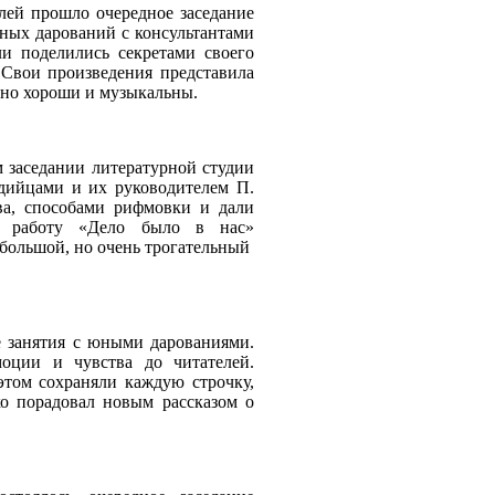
лей прошло очередное заседание
ных дарований с консультантами
и поделились секретами своего
. Свои произведения представила
йно хороши и музыкальны.
 заседании литературной студии
удийцами и их руководителем П.
ва, способами рифмовки и дали
ю работу «Дело было в нас»
ебольшой, но очень трогательный
 занятия с юными дарованиями.
оции и чувства до читателей.
этом сохраняли каждую строчку,
о порадовал новым рассказом о
.