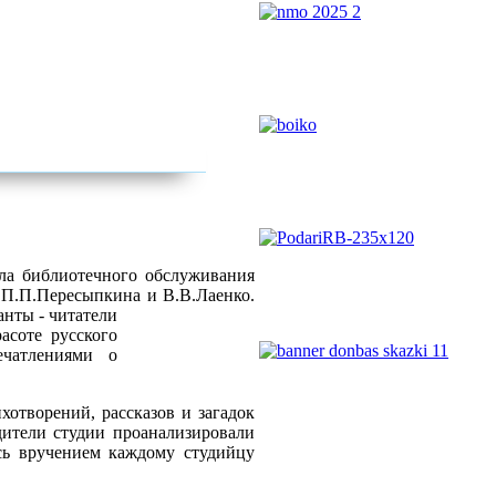
ела библиотечного обслуживания
в П.П.Пересыпкина и В.В.Лаенко.
нты - читатели
асоте русского
ечатлениями о
отворений, рассказов и загадок
дители студии проанализировали
ь вручением каждому студийцу