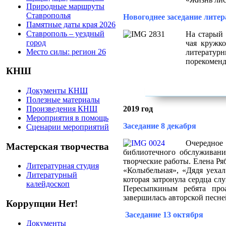
Природные маршруты
Ставрополья
Новогоднее заседание лите
Памятные даты края 2026
Ставрополь – уездный
На старый 
город
чая кружко
Место силы: регион 26
литературн
порекоменд
КНШ
Документы КНШ
Полезные материалы
Произведения КНШ
2019 год
Мероприятия в помощь
Заседание 8 декабря
Сценарии мероприятий
Очередное
Мастерская творчества
библиотечного обслуживани
творческие работы. Елена Ря
Литературная студия
«Колыбельная», «Дядя уехал
Литературный
которая затронула сердца сл
калейдоскоп
Пересыпкиным ребята проа
завершилась авторской песне
Коррупции Нет!
Заседание 13 октября
Документы