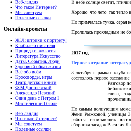
Веб-ландия
В небе солнце светит, птички
Что такое Интернет?
Хорошо, что лето, так тепло в
Мы советуем
Полезные ссылки
Но примчалась тучка, серая к
Онлайн-проекты
Пролилась прохладным не б
ЖЗЛ: штрихи к портрету!
К юбилею писателя
Природа и экология
2017 год
Литература.Искусство
Даты. События. Люди
Первое заседание литератур
Здоровый образ жизни
Всё обо всём
8 октября в рамках клуба в
Кроссворды, игры
состоялось первое заседани
Театр детской книги
Разговор п
Ф.М.Достоевский
библиотеки
Александр Невский
слова, за
Один день с Петром I
прочитанны
Мистический Гоголь
Но самым волнующим моменто
Веб-ландия
Жени Рыжковой, ученицы 3-г
Что такое Интернет?
работы начинающих поэтов
Мы советуем
сборника загадок Василия Ла
Полезные ссылки