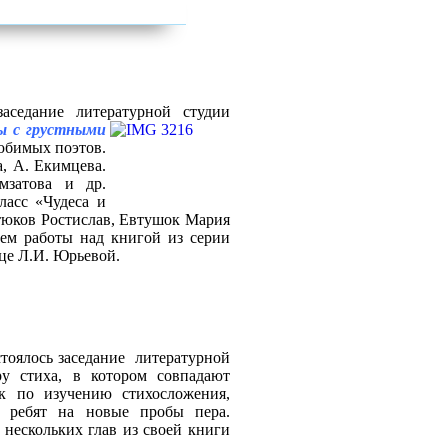
аседание литературной студии
ы с грустными
юбимых поэтов.
, А. Екимцева.
мзатова и др.
ласс «Чудеса и
стюков Ростислав, Евтушок Мария
ием работы над книгой из серии
це Л.И. Юрьевой.
стоялось заседание
литературной
у стиха, в котором совпадают
ок по изучению стихосложения,
л ребят на новые пробы пера.
нескольких глав из своей книги