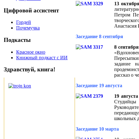
13 октябр
литературн
Цифровой ассистент
Петром Пе
творческог
Гордей
Анастасия 
Почемучка
Заседание 8 сентября
Подкасты
8 сентября
Красное окно
«Вдохновен
Книжный подкаст с ИИ
Пересыпки
задание 
Здравствуй, книга!
продемонст
рассказ о 
Заседание 19 августа
19 августа
Студийцы 
Руководите
передающу
школьных д
Заседание 10 марта