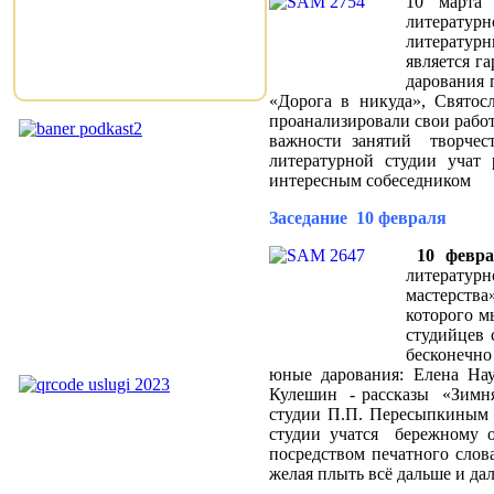
10 марта 
литературн
литературн
является г
дарования 
«Дорога в никуда», Свято
проанализировали свои работ
важности занятий творчест
литературной студии учат
интересным собеседником
Заседание 10 февраля
10 февр
литератур
мастерств
которого м
студийцев 
бесконечно
юные дарования: Елена На
Кулешин - рассказы «Зимняя
студии П.П. Пересыпкиным и
студии учатся бережному о
посредством печатного слова
желая плыть всё дальше и да