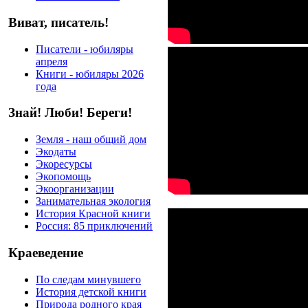
Виват, писатель!
Писатели - юбиляры
апреля
Книги - юбиляры 2026
года
Знай! Люби! Береги!
Земля - наш общий дом
Экодаты
Экоресурсы
Экопомощь
Экоорганизации
Занимательная экология
История Красной книги
Россия: 85 приключений
Краеведение
По следам минувшего
История детской книги
Природа родного края