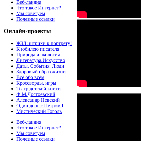
Веб-ландия
Что такое Интернет?
Мы советуем
Полезные ссылки
Онлайн-проекты
ЖЗЛ: штрихи к портрету!
К юбилею писателя
Природа и экология
Литература.Искусство
Даты. События. Люди
Здоровый образ жизни
Всё обо всём
Кроссворды, игры
Театр детской книги
Ф.М.Достоевский
Александр Невский
Один день с Петром I
Мистический Гоголь
Веб-ландия
Что такое Интернет?
Мы советуем
Полезные ссылки