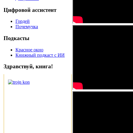
Цифровой ассистент
Гордей
Почемучка
Подкасты
Красное окно
Книжный подкаст с ИИ
Здравствуй, книга!