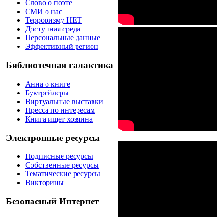
Слово о поэте
СМИ о нас
Терроризму НЕТ
Доступная среда
Персональные данные
Эффективный регион
Библиотечная галактика
Анна о книге
Буктрейлеры
Виртуальные выставки
Пресса по интересам
Книга ищет хозяина
Электронные ресурсы
Подписные ресурсы
Собственные ресурсы
Тематические ресурсы
Викторины
Безопасный Интернет