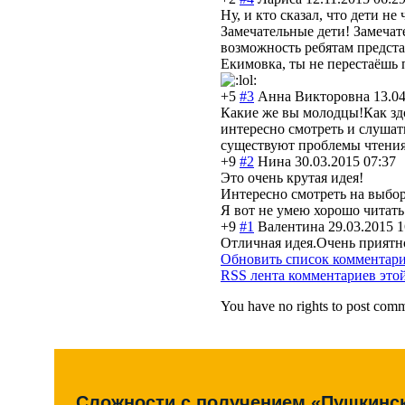
Ну, и кто сказал, что дети н
Замечательные дети! Замечат
возможность ребятам предста
Екимовка, ты не перестаёшь п
+5
#3
Анна Викторовна
13.04
Какие же вы молодцы!Как зд
интересно смотреть и слушать
существуют проблемы чтения 
+9
#2
Нина
30.03.2015 07:37
Это очень крутая идея!
Интересно смотреть на выбор
Я вот не умею хорошо читать 
+9
#1
Валентина
29.03.2015 1
Отличная идея.Очень приятно
Обновить список комментар
RSS лента комментариев это
You have no rights to post com
Сложности с получением «Пушкинс