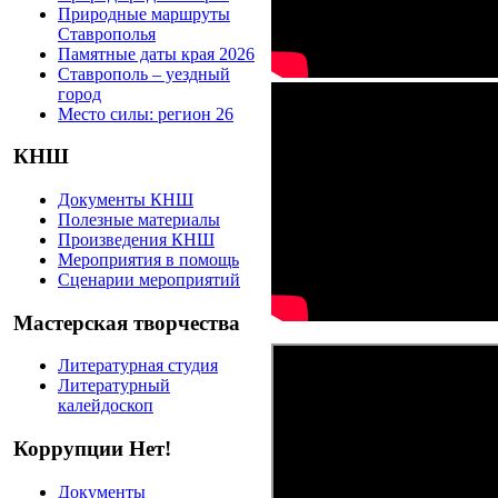
Природные маршруты
Ставрополья
Памятные даты края 2026
Ставрополь – уездный
город
Место силы: регион 26
КНШ
Документы КНШ
Полезные материалы
Произведения КНШ
Мероприятия в помощь
Сценарии мероприятий
Мастерская творчества
Литературная студия
Литературный
калейдоскоп
Коррупции Нет!
Документы