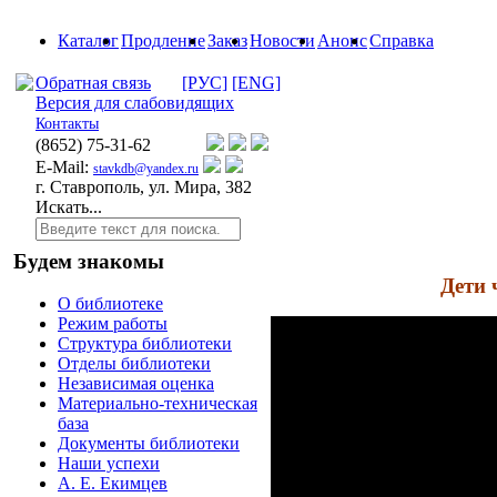
Каталог
Продление
Заказ
Новости
Анонс
Справка
Обратная связь
[РУС]
[ENG]
Версия для слабовидящих
Контакты
(8652)
75-31-62
E-Mail:
stavkdb@yandex.ru
г. Ставрополь, ул. Мира, 382
Искать...
Будем знакомы
Дети 
О библиотеке
Режим работы
Структура библиотеки
Отделы библиотеки
Независимая оценка
Материально-техническая
база
Документы библиотеки
Наши успехи
А. Е. Екимцев