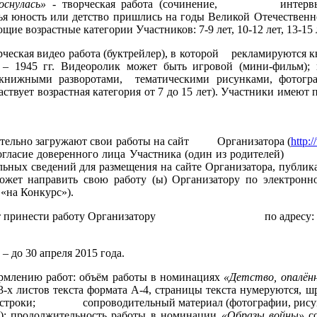
оснулась»
- творческая работа (сочинение, интервью,
чья юность или детство пришлись на годы Великой Отечестве
е возрастные категории Участников: 7-9 лет, 10-12 лет, 13-15 
рческая видео работа (буктрейлер), в которой рекламируются к
– 1945 гг. Видеоролик может быть игровой (мини-фильм); н
 книжными разворотами, тематическими рисунками, фотогра
зрастная категория от 7 до 15 лет). Участники имеют пра
ельно загружают свои работы на сайт Организатора (
http:
согласие доверенного лица Участника (один из родителей)
сональных сведений для размещения на сайте Органи
ожет направить свою работу (ы) Организатору по электронно
 «на Конкурс»).
жет принести работу Организатору по адресу: г. Став
 – до 30 апреля 2015 года.
ормлению работ: объём работы в номинациях
«Детство, опалён
3-х листов текста формата А-4, страницы текста нумеруются, ш
5 строки; сопроводительный материал (фотографии, рисунки)
Мб); продолжительность работы в номинации
«Образы войны»
со