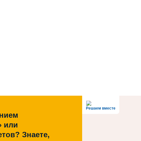
Решаем вместе
ением
» или
тов? Знаете,