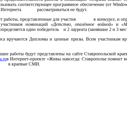
льзовать соответствующее программное обеспечение (от Window
 из Интернета рассматриваться не будут.
работы, представленные для участия в конкурсе, и опред
е участников номинаций
«Детство, опалённое войной»
и
«М
определяется один победитель и 2 лауреата (занявшие 2 и 3 мес
учаются Дипломы и ценные призы. Всем участникам вруч
аботы будут представлены на сайте Ставропольской краево
a.ru
в Интернет-проекте «Живы навсегда: Ставрополье помнит в
ена в краевые СМИ.