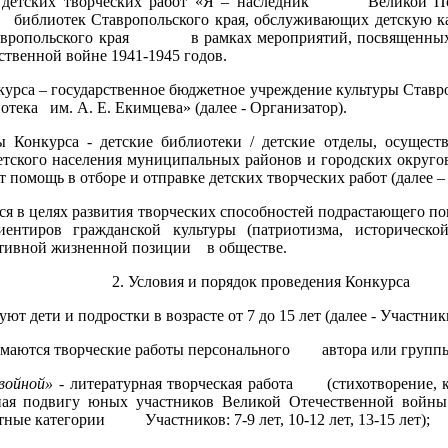
рс детских творческих работ «Я – наследник Великой Поб
библиотек Ставропольского края, обслуживающих детскую к
тавропольского края в рамках мероприятий, посвященных
енной войне 1941-1945 годов.
курса – государственное бюджетное учреждение культуры Ставр
а им. А. Е. Екимцева» (далее - Организатор).
 Конкурса - детские библиотеки / детские отделы, осущес
детского населения муниципальных районов и городских 
 помощь в отборе и отправке детских творческих работ (далее –
ся в целях развития творческих способностей подрастающего по
иентиров гражданской культуры (патриотизма, историче
ктивной жизненной позиции в обществе.
2. Условия и порядок проведения Конкурса
уют дети и подростки в возрасте от 7 до 15 лет (далее - Участник
имаются творческие работы персонального автора или группы
войной»
- литературная творческая работа (стихотворение, ко
ная подвигу юных участников Великой Отечественной войны
ные категории Участников: 7-9 лет, 10-12 лет, 13-15 лет);