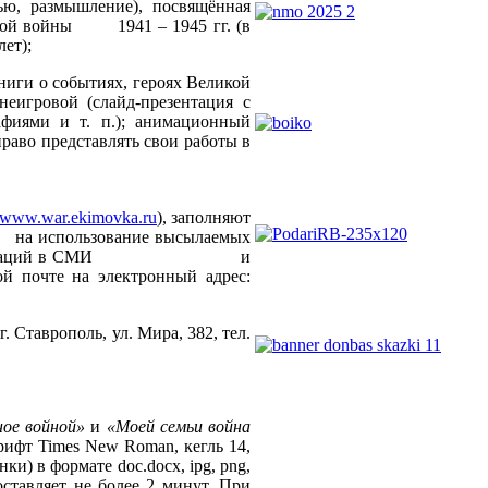
 размышление), посвящённая
нной войны 1941 – 1945 гг. (в
лет);
ниги о событиях, героях Великой
еигровой (слайд-презентация с
фиями и т. п.); анимационный
во представлять свои работы в
//www.war.ekimovka.ru
), заполняют
 на использование высылаемых
затора, публикаций в СМИ и
й почте на электронный адрес:
рополь, ул. Мира, 382, тел.
ное войной»
и
«Моей семьи война
рифт Times New Roman, кегль 14,
 в формате doc.docx, ipg, png,
ставляет не более 2 минут. При