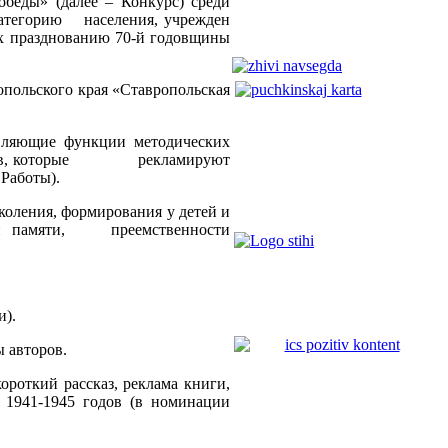
еды» (далее – Конкурс) среди
атегорию населения, учрежден
 празднованию 70-й годовщины
опольского края «Ставропольская
твляющие функции методических
округов, которые рекламируют
 Работы).
коления, формирования у детей и
ской памяти, преемственности
и).
 авторов.
роткий рассказ, реклама книги,
 1941-1945 годов (в номинации