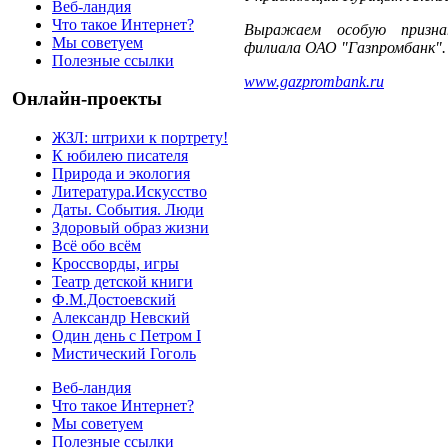
Веб-ландия
Что такое Интернет?
Выражаем особую признат
Мы советуем
филиала ОАО "Газпромбанк".
Полезные ссылки
www.gazprombank.ru
Онлайн-проекты
ЖЗЛ: штрихи к портрету!
К юбилею писателя
Природа и экология
Литература.Искусство
Даты. События. Люди
Здоровый образ жизни
Всё обо всём
Кроссворды, игры
Театр детской книги
Ф.М.Достоевский
Александр Невский
Один день с Петром I
Мистический Гоголь
Веб-ландия
Что такое Интернет?
Мы советуем
Полезные ссылки