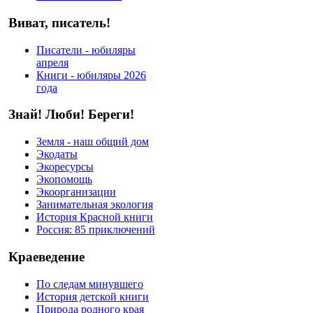
Виват, писатель!
Писатели - юбиляры
апреля
Книги - юбиляры 2026
года
Знай! Люби! Береги!
Земля - наш общий дом
Экодаты
Экоресурсы
Экопомощь
Экоорганизации
Занимательная экология
История Красной книги
Россия: 85 приключений
Краеведение
По следам минувшего
История детской книги
Природа родного края