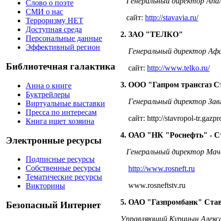
Генеральный директор Апал
Слово о поэте
СМИ о нас
сайт:
http://stavavia.ru/
Терроризму НЕТ
Доступная среда
2. ЗАО "ТЕЛКО"
Персональные данные
Эффективный регион
Генеральный директор Афан
Библиотечная галактика
сайт:
http://www.telko.ru/
3. ООО "Гапром трансгаз 
Анна о книге
Буктрейлеры
Генеральный директор Завго
Виртуальные выставки
Пресса по интересам
сайт:
http://stavropol-tr.gazp
Книга ищет хозяина
4. ОАО "НК "Роснефть" - 
Электронные ресурсы
Генеральный директор Мач
Подписные ресурсы
Собственные ресурсы
http://www.rosneft.ru
Тематические ресурсы
www.rosneftstv.ru
Викторины
5. ОАО "Газпромбанк" Ста
Безопасный Интернет
Управляющий Курицын Алекса