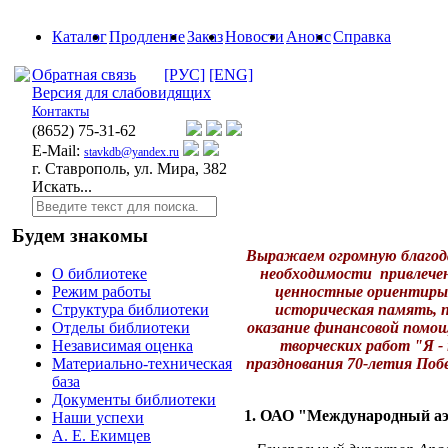
Каталог
Продление
Заказ
Новости
Анонс
Справка
Обратная связь
[РУС]
[ENG]
Версия для слабовидящих
Контакты
(8652)
75-31-62
E-Mail:
stavkdb@yandex.ru
г. Ставрополь, ул. Мира, 382
Искать...
Будем знакомы
Выражаем огромную благод
необходимости привлече
О библиотеке
ценностные ориентиры
Режим работы
историческая память, 
Структура библиотеки
оказание финансовой помощи
Отделы библиотеки
творческих работ "Я -
Независимая оценка
празднования 70-летия Побе
Материально-техническая
база
Документы библиотеки
1. ОАО "Международный аэ
Наши успехи
А. Е. Екимцев