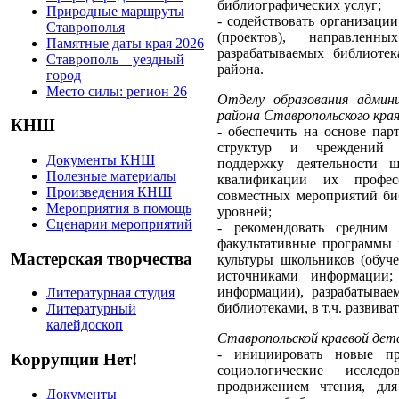
библиографических услуг;
Природные маршруты
- содействовать организаци
Ставрополья
(проектов), направлен
Памятные даты края 2026
разрабатываемых библиоте
Ставрополь – уездный
района.
город
Место силы: регион 26
Отделу образования админи
района Ставропольского края
КНШ
- обеспечить на основе пар
структур и чреждений к
Документы КНШ
поддержку деятельности 
Полезные материалы
квалификации их профес
Произведения КНШ
совместных мероприятий биб
Мероприятия в помощь
уровней;
Сценарии мероприятий
- рекомендовать средним 
факультативные программы
Мастерская творчества
культуры школьников (обуч
источниками информации;
информации), разрабатывае
Литературная студия
библиотеками, в т.ч. развива
Литературный
калейдоскоп
Ставропольской краевой детс
- инициировать новые пра
Коррупции Нет!
социологические иссле
продвижением чтения, для
Документы