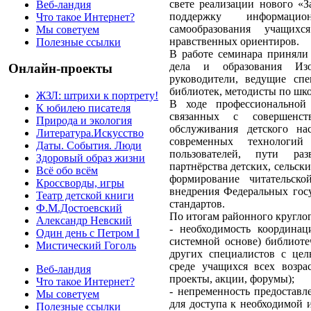
свете реализации нового «З
Веб-ландия
поддержку информацио
Что такое Интернет?
самообразования учащих
Мы советуем
нравственных ориентиров.
Полезные ссылки
В работе семинара приняли 
дела и образования Изо
Онлайн-проекты
руководители, ведущие сп
библиотек, методисты по шк
ЖЗЛ: штрихи к портрету!
В ходе профессиональной 
К юбилею писателя
связанных с совершенств
Природа и экология
обслуживания детского на
Литература.Искусство
современных технологий
Даты. События. Люди
пользователей, пути раз
Здоровый образ жизни
партнёрства детских, сельск
Всё обо всём
формирование читательск
Кроссворды, игры
внедрения Федеральных гос
Театр детской книги
стандартов.
Ф.М.Достоевский
По итогам районного круглог
Александр Невский
- необходимость координац
Один день с Петром I
системной основе) библиоте
Мистический Гоголь
других специалистов с це
среде учащихся всех возра
Веб-ландия
проекты, акции, форумы);
Что такое Интернет?
- непременность предоставл
Мы советуем
для доступа к необходимой 
Полезные ссылки