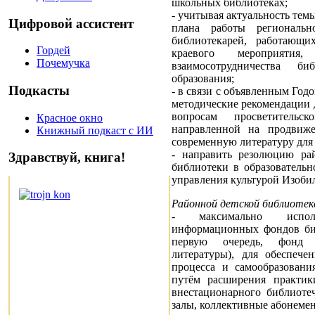
школьных библиотеках;
- учитывая актуальность темы
Цифровой ассистент
плана работы региональн
библиотекарей, работающи
Гордей
краевого мероприяти
Почемучка
взаимосотрудничества б
образования;
Подкасты
- в связи с объявленным Годо
методические рекомендации 
вопросам просветительс
Красное окно
направленной на продвиж
Книжный подкаст с ИИ
современную литературу для 
- направить резолюцию ра
Здравствуй, книга!
библиотеки в образовательн
управления культурой Изоби
Районной детской библиотек
- максимально исполь
информационных фондов биб
первую очередь, фонд х
литературы), для обеспече
процесса и самообразовани
путём расширения практик
внестационарного библиоте
залы, коллективные абонемен