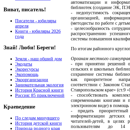
автоматизации и информа
библиотек (создание ЭК, ПЭБ
Виват, писатель!
- недопустимость сокраще
организацией, информаци
Писатели - юбиляры
(методисты по работе с деть
апреля
- целесообразность сотрудн
Книги - юбиляры 2026
распространению успешног
года
системы повышения квалифик
Знай! Люби! Береги!
По итогам районного кругло
Органам местного самоуправ
Земля - наш общий дом
- при принятии решений о 
Экодаты
сельских и школьных библио
Экоресурсы
сохранение системы библио
Экопомощь
как приоритетное напр
Экоорганизации
соответствии с Законом Ста
Занимательная экология
Ставропольском крае» (ст.9 
История Красной книги
- способствовать компле
Россия: 85 приключений
современными книгами и п
электронном виде) в помощь
Краеведение
- придать приоритетный
информатизации детских 
По следам минувшего
читателей-детей, в целях 
История детской книги
пользователям до 14 
Природа родного края