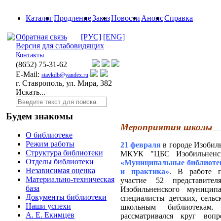
Каталог
Продление
Заказ
Новости
Анонс
Справка
Обратная связь
[РУС]
[ENG]
Версия для слабовидящих
Контакты
(8652)
75-31-62
E-Mail:
stavkdb@yandex.ru
г. Ставрополь, ул. Мира, 382
Искать...
Будем знакомы
Мероприятия школы "
О библиотеке
Режим работы
21 февраля
в
городе Изобил
Структура библиотеки
МКУК "ЦБС Изобильненск
Отделы библиотеки
«Муниципальные библиотек
Независимая оценка
и практика»
. В работе п
Материально-техническая
участие 52 представите
база
Изобильненского муниципа
Документы библиотеки
специалисты детских, сель
Наши успехи
школьным библиотекам.
А. Е. Екимцев
рассматривался круг вопр