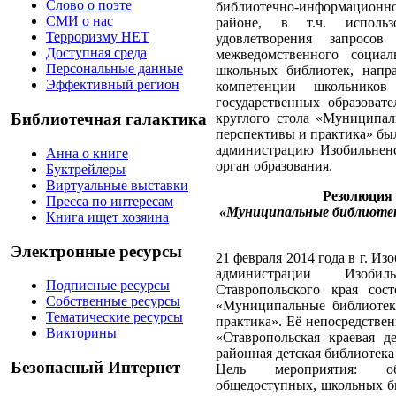
Слово о поэте
библиотечно-информационн
СМИ о нас
районе, в т.ч. использ
Терроризму НЕТ
удовлетворения запросо
Доступная среда
межведомственного социал
Персональные данные
школьных библиотек, напр
Эффективный регион
компетенции школьников
государственных образоват
Библиотечная галактика
круглого стола
«Муниципаль
перспективы и практика»
был
администрацию Изобильнен
Анна о книге
орган образования.
Буктрейлеры
Виртуальные выставки
Резолюция 
Пресса по интересам
«Муниципальные библиотеки
Книга ищет хозяина
Электронные ресурсы
21 февраля 2014 года в г. И
администрации Изобил
Подписные ресурсы
Ставропольского края сос
Собственные ресурсы
«Муниципальные библиотеки
Тематические ресурсы
практика». Её непосредств
Викторины
«Ставропольская краевая д
районная детская библиоте
Безопасный Интернет
Цель мероприятия: об
общедоступных, школьных би