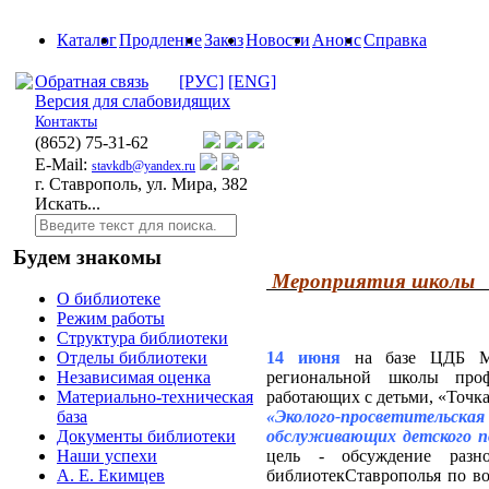
Каталог
Продление
Заказ
Новости
Анонс
Справка
Обратная связь
[РУС]
[ENG]
Версия для слабовидящих
Контакты
(8652)
75-31-62
E-Mail:
stavkdb@yandex.ru
г. Ставрополь, ул. Мира, 382
Искать...
Будем знакомы
Мероприятия школы "
О библиотеке
Режим работы
Структура библиотеки
14 июня
на базе ЦДБ МК
Отделы библиотеки
региональной школы профе
Независимая оценка
работающих с детьми, «Точка
Материально-техническая
«Эколого-просветите
база
обслуживающих детского по
Документы библиотеки
цель - обсуждение разн
Наши успехи
библиотекСтаврополья по во
А. Е. Екимцев