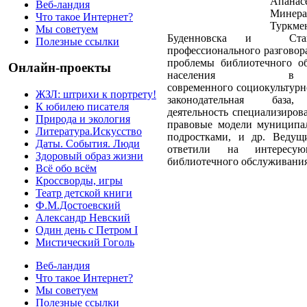
Апанасе
Веб-ландия
Минера
Что такое Интернет?
Туркме
Мы советуем
Буденновска и
Ст
Полезные ссылки
профессионального разговор
проблемы библиотечного об
Онлайн-проекты
населения в
современного
социокультурн
ЖЗЛ: штрихи к портрету!
законодательная база,
К юбилею писателя
деятельность специализиров
Природа и экология
правовые модели муниципа
Литература.Искусство
подростками, и др. Веду
Даты. События. Люди
ответили на интересу
Здоровый образ жизни
библиотечного обслуживания 
Всё обо всём
Кроссворды, игры
Театр детской книги
Ф.М.Достоевский
Александр Невский
Один день с Петром I
Мистический Гоголь
Веб-ландия
Что такое Интернет?
Мы советуем
Полезные ссылки