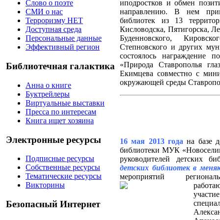
иподростков и обмен пози
Слово о поэте
направлению. В нем прин
СМИ о нас
библиотек из 13 территор
Терроризму НЕТ
Кисловодска, Пятигорска, Л
Доступная среда
Буденновского, Кировско
Персональные данные
Степновского и других мун
Эффективный регион
состоялось награждение п
«Природа Ставрополья гла
Библиотечная галактика
Екимцева совместно с мин
окружающей среды Ставропол
Анна о книге
Буктрейлеры
Виртуальные выставки
Пресса по интересам
Книга ищет хозяина
Электронные ресурсы
16 мая 2013 года
на базе
де
библиотеки МУК «Новосели
Подписные ресурсы
руководителей детских би
Собственные ресурсы
детских библиотек в меня
Тематические ресурсы
мероприятий
региона
Викторины
работа
участие
специа
Безопасный Интернет
Алек