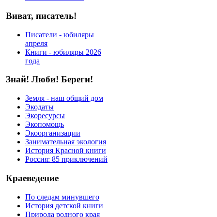
Виват, писатель!
Писатели - юбиляры
апреля
Книги - юбиляры 2026
года
Знай! Люби! Береги!
Земля - наш общий дом
Экодаты
Экоресурсы
Экопомощь
Экоорганизации
Занимательная экология
История Красной книги
Россия: 85 приключений
Краеведение
По следам минувшего
История детской книги
Природа родного края