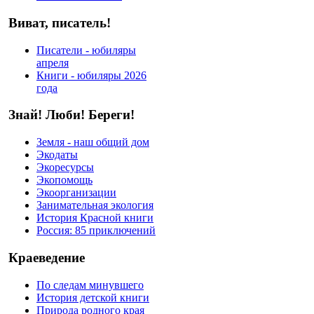
Виват, писатель!
Писатели - юбиляры
апреля
Книги - юбиляры 2026
года
Знай! Люби! Береги!
Земля - наш общий дом
Экодаты
Экоресурсы
Экопомощь
Экоорганизации
Занимательная экология
История Красной книги
Россия: 85 приключений
Краеведение
По следам минувшего
История детской книги
Природа родного края