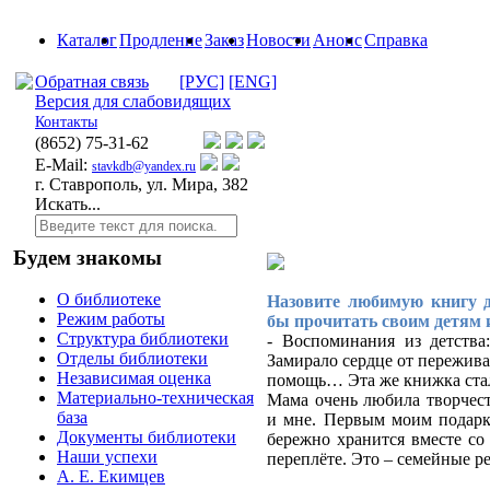
Каталог
Продление
Заказ
Новости
Анонс
Справка
Обратная связь
[РУС]
[ENG]
Версия для слабовидящих
Контакты
(8652)
75-31-62
E-Mail:
stavkdb@yandex.ru
г. Ставрополь, ул. Мира, 382
Искать...
Будем знакомы
О библиотеке
Назовите любимую книгу д
Режим работы
бы прочитать своим детям 
Структура библиотеки
- Воспоминания из детства
Отделы библиотеки
Замирало сердце от пережива
Независимая оценка
помощь… Эта же книжка стал
Материально-техническая
Мама очень любила творчест
база
и мне. Первым моим подарко
Документы библиотеки
бережно хранится вместе со
Наши успехи
переплёте. Это – семейные р
А. Е. Екимцев