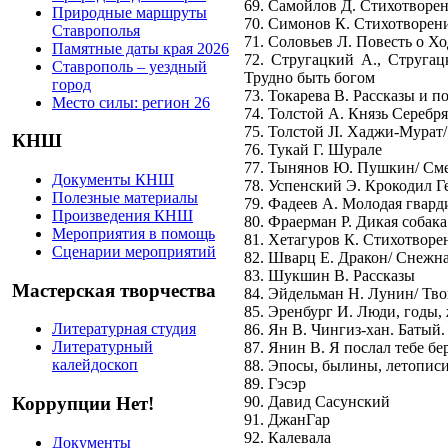
69. Самойлов Д. Стихотворе
Природные маршруты
70. Симонов К. Стихотворен
Ставрополья
71. Соловьев Л. Повесть о Х
Памятные даты края 2026
72. Стругацкий А., Стругац
Ставрополь – уездный
Трудно быть богом
город
73. Токарева В. Рассказы и п
Место силы: регион 26
74. Толстой А. Князь Серебр
75. Толстой JI. Хаджи-Мурат
КНШ
76. Тукай Г. Шурале
77. Тынянов Ю. Пушкин/ См
Документы КНШ
78. Успенский Э. Крокодил Ге
Полезные материалы
79. Фадеев А. Молодая гвард
Произведения КНШ
80. Фраерман Р. Дикая собак
Мероприятия в помощь
81. Хетагуров К. Стихотворе
Сценарии мероприятий
82. Шварц Е. Дракон/ Снежна
83. Шукшин В. Рассказы
Мастерская творчества
84. Эйдельман Н. Лунин/ Тво
85. Эренбург И. Люди, годы,
Литературная студия
86. Ян В. Чингиз-хан. Батый
Литературный
87. Янин В. Я послал тебе бе
калейдоскоп
88. Эпосы, былины, летопи
89. Гэсэр
90. Давид Сасунский
Коррупции Нет!
91. ДжанГар
92. Калевала
Документы