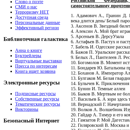
Российской Федераци
Слово о поэте
самостоятельному прочтен
СМИ о нас
Терроризму НЕТ
1. Адамович А., Гранин Д. 
Доступная среда
века длится день/ Белый пар
Персональные данные
3. Аксенов В. Звездный биле
Эффективный регион
4. Алексин А. Мой брат игра
5. Арсеньев В. ДерсуУзала
Библиотечная галактика
6. Астафьев В. Пастух и пас
7. Бабель И. Одесские расска
Анна о книге
8. Бажов П. Уральские расск
Буктрейлеры
9. Белых Л., Пантелеев Л. Р
Виртуальные выставки
10. Богомолов В. Момент ист
Пресса по интересам
11. Бондарев Ю. Батальоны п
Книга ищет хозяина
12. Боханов А. Император Ал
13. Булгаков М. Белая гварди
Электронные ресурсы
14. Булычев К. Приключени
15. Бунин И. Темные аллеи
Подписные ресурсы
16. Быков В. Мертвым не бол
Собственные ресурсы
17. Васильев Б. А зори здесь 
Тематические ресурсы
18. Вернадский Г. Начертани
Викторины
19. Волков А. Волшебник Из
20. Гайдар А. Тимур и его ко
21. Гамзатов Р. Мой Дагеста
Безопасный Интернет
22. Гиляровский В. Москва и