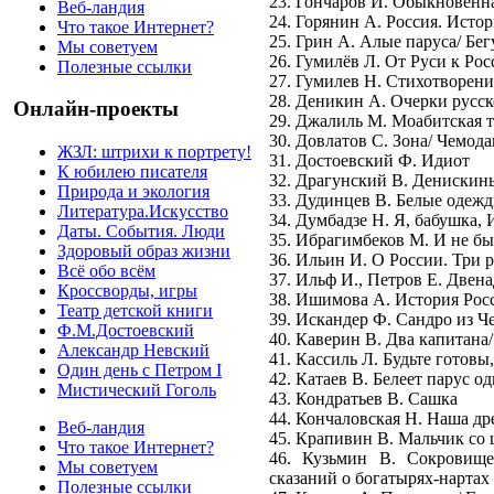
23. Гончаров И. Обыкновенн
Веб-ландия
24. Горянин А. Россия. Истор
Что такое Интернет?
25. Грин А. Алые паруса/ Бе
Мы советуем
26. Гумилёв Л. От Руси к Ро
Полезные ссылки
27. Гумилев Н. Стихотворени
28. Деникин А. Очерки русс
Онлайн-проекты
29. Джалиль М. Моабитская т
30. Довлатов С. Зона/ Чемода
ЖЗЛ: штрихи к портрету!
31. Достоевский Ф. Идиот
К юбилею писателя
32. Драгунский В. Денискин
Природа и экология
33. Дудинцев В. Белые одеж
Литература.Искусство
34. Думбадзе Н. Я, бабушка,
Даты. События. Люди
35. Ибрагимбеков М. И не бы
Здоровый образ жизни
36. Ильин И. О России. Три 
Всё обо всём
37. Ильф И., Петров Е. Двена
Кроссворды, игры
38. Ишимова А. История Росс
Театр детской книги
39. Искандер Ф. Сандро из Ч
Ф.М.Достоевский
40. Каверин В. Два капитана
Александр Невский
41. Кассиль Л. Будьте готов
Один день с Петром I
42. Катаев В. Белеет парус о
Мистический Гоголь
43. Кондратьев В. Сашка
44. Кончаловская Н. Наша др
Веб-ландия
45. Крапивин В. Мальчик со
Что такое Интернет?
46. Кузьмин В. Сокровище
Мы советуем
сказаний о богатырях-нартах
Полезные ссылки