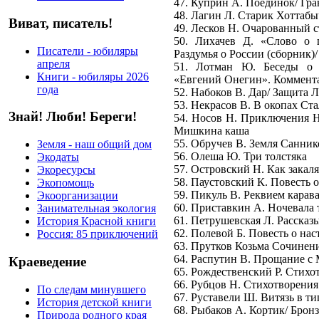
47. Куприн А. Поединок/ Гра
48. Лагин Л. Старик Хоттабы
Виват, писатель!
49. Лесков Н. Очарованный 
50. Лихачев Д. «Слово о 
Писатели - юбиляры
Раздумья о России (сборник)/
апреля
51. Лотман Ю. Беседы о 
Книги - юбиляры 2026
«Евгений Онегин». Коммент
года
52. Набоков В. Дар/ Защита 
53. Некрасов В. В окопах Ст
Знай! Люби! Береги!
54. Носов Н. Приключения Н
Мишкина каша
55. Обручев В. Земля Санник
Земля - наш общий дом
56. Олеша Ю. Три толстяка
Экодаты
57. Островский Н. Как закаля
Экоресурсы
58. Паустовский К. Повесть 
Экопомощь
59. Пикуль В. Реквием кара
Экоорганизации
60. Приставкин А. Ночевала 
Занимательная экология
61. Петрушевская Л. Рассказ
История Красной книги
62. Полевой Б. Повесть о на
Россия: 85 приключений
63. Прутков Козьма Сочинен
64. Распутин В. Прощание с
Краеведение
65. Рождественский Р. Стихо
66. Рубцов Н. Стихотворения
По следам минувшего
67. Руставели Ш. Витязь в т
История детской книги
68. Рыбаков А. Кортик/ Брон
Природа родного края