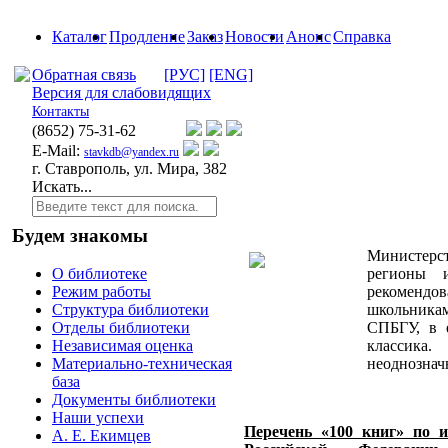
Каталог
Продление
Заказ
Новости
Анонс
Справка
Обратная связь
[РУС]
[ENG]
Версия для слабовидящих
Контакты
(8652)
75-31-62
E-Mail:
stavkdb@yandex.ru
г. Ставрополь, ул. Мира, 382
Искать...
Будем знакомы
Министерс
регионы 
О библиотеке
рекомен
Режим работы
школьника
Структура библиотеки
СПБГУ, в 
Отделы библиотеки
классика
Независимая оценка
неоднознач
Материально-техническая
база
Документы библиотеки
Наши успехи
Перечень «100 книг» по и
А. Е. Екимцев