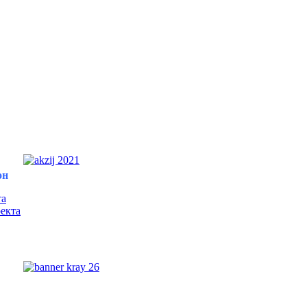
он
та
екта