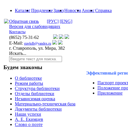
Каталог
Продление
Заказ
Новости
Анонс
Справка
Обратная связь
[РУС]
[ENG]
Версия для слабовидящих
Контакты
(8652)
75-31-62
E-Mail:
stavkdb@yandex.ru
г. Ставрополь, ул. Мира, 382
Искать...
Будем знакомы
Эффективный реги
О библиотеке
Паспорт проек
Режим работы
Положение про
Структура библиотеки
Приложение
Отделы библиотеки
Независимая оценка
Материально-техническая база
Документы библиотеки
Наши успехи
А. Е. Екимцев
Слово о поэте