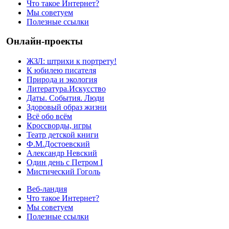
Что такое Интернет?
Мы советуем
Полезные ссылки
Онлайн-проекты
ЖЗЛ: штрихи к портрету!
К юбилею писателя
Природа и экология
Литература.Искусство
Даты. События. Люди
Здоровый образ жизни
Всё обо всём
Кроссворды, игры
Театр детской книги
Ф.М.Достоевский
Александр Невский
Один день с Петром I
Мистический Гоголь
Веб-ландия
Что такое Интернет?
Мы советуем
Полезные ссылки