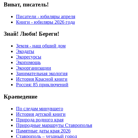
Виват, писатель!
Писатели - юбиляры апреля
Книги - юбиляры 2026 года
Знай! Люби! Береги!
Земля - наш общий дом
Экодаты
Экоресурсы
Экопомощь
Экоорганизации
Занимательная экология
История Красной книги
Россия: 85 приключений
Краеведение
По следам минувшего
История детской книги
Природа родного края
Природные маршруты Ставрополья
Памятные даты края 2026
Ставрополь – уездный город