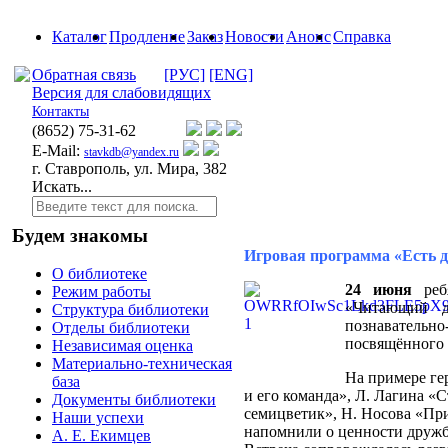
Каталог
Продление
Заказ
Новости
Анонс
Справка
Обратная связь
[РУС]
[ENG]
Версия для слабовидящих
Контакты
(8652)
75-31-62
E-Mail:
stavkdb@yandex.ru
г. Ставрополь, ул. Мира, 382
Искать...
Будем знакомы
Игровая программа «Есть др
О библиотеке
24 июня
реб
Режим работы
«Читающий д
Структура библиотеки
познавател
Отделы библиотеки
посвящённого 
Независимая оценка
Материально-техническая
На примере ге
база
и его команда», Л. Лагина «
Документы библиотеки
семицветик», Н. Носова «Пр
Наши успехи
напомнили о ценности дружб
А. Е. Екимцев