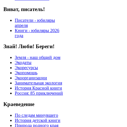
Виват, писатель!
Писатели - юбиляры
апреля
Книги - юбиляры 2026
года
Знай! Люби! Береги!
Земля - наш общий дом
Экодаты
Экоресурсы
Экопомощь
Экоорганизации
Занимательная экология
История Красной книги
Россия: 85 приключений
Краеведение
По следам минувшего
История детской книги
Природа родного края