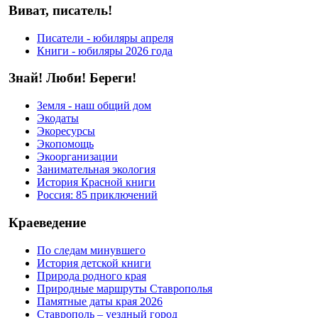
Виват, писатель!
Писатели - юбиляры апреля
Книги - юбиляры 2026 года
Знай! Люби! Береги!
Земля - наш общий дом
Экодаты
Экоресурсы
Экопомощь
Экоорганизации
Занимательная экология
История Красной книги
Россия: 85 приключений
Краеведение
По следам минувшего
История детской книги
Природа родного края
Природные маршруты Ставрополья
Памятные даты края 2026
Ставрополь – уездный город