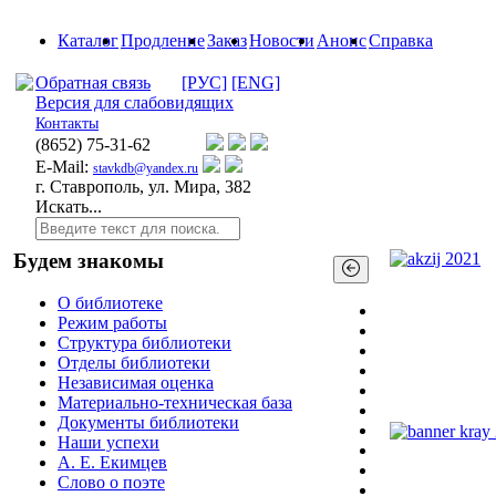
Каталог
Продление
Заказ
Новости
Анонс
Справка
Обратная связь
[РУС]
[ENG]
Версия для слабовидящих
Контакты
(8652)
75-31-62
E-Mail:
stavkdb@yandex.ru
г. Ставрополь, ул. Мира, 382
Искать...
Будем знакомы
О библиотеке
Режим работы
Структура библиотеки
Отделы библиотеки
Независимая оценка
Материально-техническая база
Документы библиотеки
Наши успехи
А. Е. Екимцев
Слово о поэте