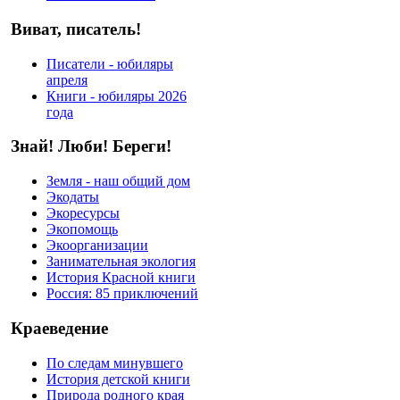
Виват, писатель!
Писатели - юбиляры
апреля
Книги - юбиляры 2026
года
Знай! Люби! Береги!
Земля - наш общий дом
Экодаты
Экоресурсы
Экопомощь
Экоорганизации
Занимательная экология
История Красной книги
Россия: 85 приключений
Краеведение
По следам минувшего
История детской книги
Природа родного края