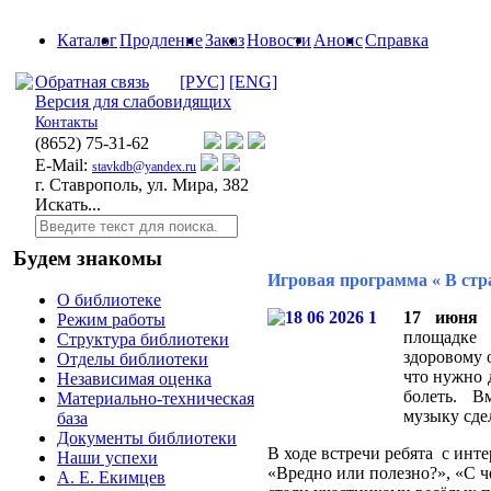
Каталог
Продление
Заказ
Новости
Анонс
Справка
Обратная связь
[РУС]
[ENG]
Версия для слабовидящих
Контакты
(8652)
75-31-62
E-Mail:
stavkdb@yandex.ru
г. Ставрополь, ул. Мира, 382
Искать...
Будем знакомы
Игровая программа « В стр
О библиотеке
17 июня
о
Режим работы
площадке
Структура библиотеки
здоровому 
Отделы библиотеки
что нужно 
Независимая оценка
болеть. В
Материально-техническая
музыку сде
база
Документы библиотеки
В ходе встречи ребята c инт
Наши успехи
«Вредно или полезно?», «С че
А. Е. Екимцев