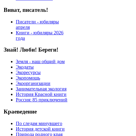
Виват, писатель!
Писатели - юбиляры
апреля
Книги - юбиляры 2026
года
Знай! Люби! Береги!
Земля - наш общий дом
Экодаты
Экоресурсы
Экопомощь
Экоорганизации
Занимательная экология
История Красной книги
Россия: 85 приключений
Краеведение
По следам минувшего
История детской книги
Природа родного края