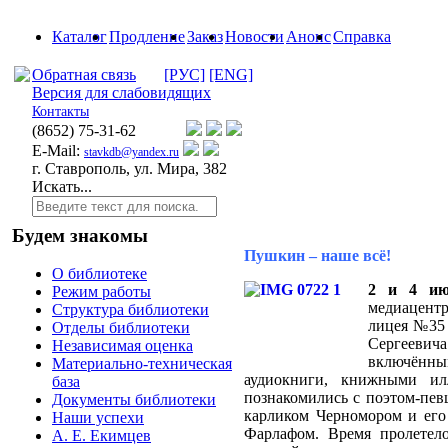
Каталог
Продление
Заказ
Новости
Анонс
Справка
Обратная связь
[РУС]
[ENG]
Версия для слабовидящих
Контакты
(8652)
75-31-62
E-Mail:
stavkdb@yandex.ru
г. Ставрополь, ул. Мира, 382
Искать...
Будем знакомы
Пушкин – наше всё!
О библиотеке
2 и 4 и
Режим работы
медиацент
Структура библиотеки
лицея №35 
Отделы библиотеки
Сергеевич
Независимая оценка
включённы
Материально-техническая
аудиокниги, книжными ил
база
познакомились с поэтом-пе
Документы библиотеки
карликом Черномором и его
Наши успехи
Фарлафом. Время пролетел
А. Е. Екимцев