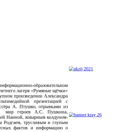
формационно-образовательном
тнего лагеря «Румяные щёчки»
крупном произведении Александра
льтимедийной презентацией с
ссёра А. Птушко, отрывками из
ий мир героев А.С. Пушкина,
ьей Наиной, коварным колдуном-
м Родгаем, трусливым и глупым
ресных фактов и информацию о