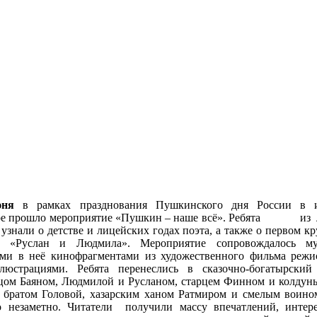
юня
в рамках празднования Пушкинского дня России в ин
ре прошло мероприятие «Пушкин – наше всё». Ребята из ле
узнали о детстве и лицейских годах поэта, а также о первом 
а «Руслан и Людмила». Мероприятие сопровождалось му
ми в неё кинофрагментами из художественного фильма режи
люстрациями. Ребята перенеслись в сказочно-богатырск
вцом Баяном, Людмилой и Русланом, старцем Финном и колдун
 братом Головой, хазарским ханом Ратмиром и смелым воино
о незаметно. Читатели получили массу впечатлений, инте