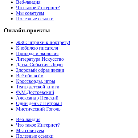
Веб-ландия
Что такое Интернет?
Мы советуем
Полезные ссылки
Онлайн-проекты
ЖЗЛ: штрихи к портрету!
К юбилею писателя
Природа и экология
Литература.Искусство
Даты. События. Люди
Здоровый образ жизни
Всё обо всём
Кроссворды, игры
Театр детской книги
Ф.М.Достоевский
Александр Невский
Один день с Петром I
Мистический Гоголь
Веб-ландия
Что такое Интернет?
Мы советуем
Полезные ссылки