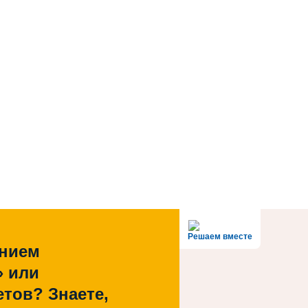
Решаем вместе
ением
» или
тов? Знаете,