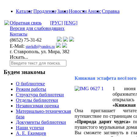
Каталог
Продление
Заказ
Новости
Анонс
Справка
Обратная связь
[РУС]
[ENG]
Версия для слабовидящих
Контакты
(8652)
75-31-62
E-Mail:
stavkdb@yandex.ru
г. Ставрополь, ул. Мира, 382
Искать...
Будем знакомы
Книжная эстафета весёлого
О библиотеке
1 июня 
Режим работы
образова
Структура библиотеки
открылас
Отделы библиотеки
«Книжная э
Независимая оценка
Она приглашает читате
Материально-техническая
путешествие по страницам с
база
«Природа дарит чудеса»
по
Документы библиотеки
пушистого мурлыканья домаш
Наши успехи
Вы сможете заглянуть в гл
А. Е. Екимцев