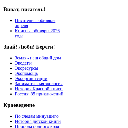
Виват, писатель!
Писатели - юбиляры
апреля
Книги - юбиляры 2026
года
Знай! Люби! Береги!
Земля - наш общий дом
Экодаты
Экоресурсы
Экопомощь
Экоорганизации
Занимательная экология
История Красной книги
Россия: 85 приключений
Краеведение
По следам минувшего
История детской книги
Природа родного края