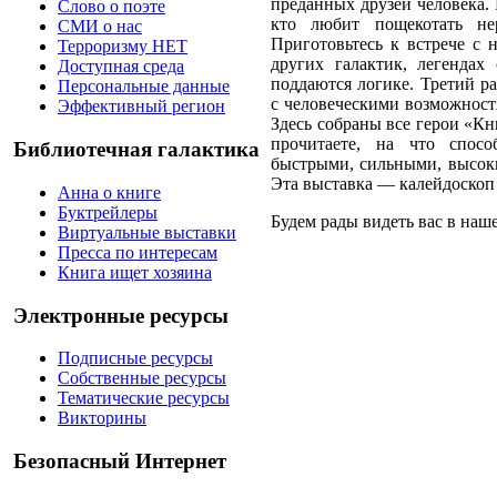
преданных друзей человека.
Слово о поэте
кто любит пощекотать не
СМИ о нас
Приготовьтесь к встрече с 
Терроризму НЕТ
других галактик, легендах
Доступная среда
поддаются логике. Третий р
Персональные данные
с человеческими возможност
Эффективный регион
Здесь собраны все герои «Кн
прочитаете, на что спос
Библиотечная галактика
быстрыми, сильными, высок
Эта выставка — калейдоскоп 
Анна о книге
Буктрейлеры
Будем рады видеть вас в наш
Виртуальные выставки
Пресса по интересам
Книга ищет хозяина
Электронные ресурсы
Подписные ресурсы
Собственные ресурсы
Тематические ресурсы
Викторины
Безопасный Интернет