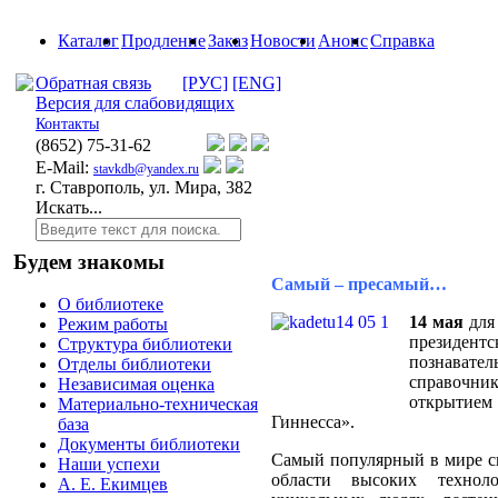
Каталог
Продление
Заказ
Новости
Анонс
Справка
Обратная связь
[РУС]
[ENG]
Версия для слабовидящих
Контакты
(8652)
75-31-62
E-Mail:
stavkdb@yandex.ru
г. Ставрополь, ул. Мира, 382
Искать...
Будем знакомы
Самый – пресамый…
О библиотеке
14 мая
для
Режим работы
президентс
Структура библиотеки
познавате
Отделы библиотеки
справочн
Независимая оценка
открытием
Материально-техническая
Гиннесса».
база
Документы библиотеки
Самый популярный в мире с
Наши успехи
области высоких технол
А. Е. Екимцев