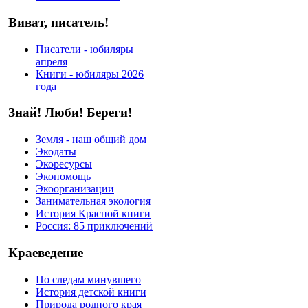
Виват, писатель!
Писатели - юбиляры
апреля
Книги - юбиляры 2026
года
Знай! Люби! Береги!
Земля - наш общий дом
Экодаты
Экоресурсы
Экопомощь
Экоорганизации
Занимательная экология
История Красной книги
Россия: 85 приключений
Краеведение
По следам минувшего
История детской книги
Природа родного края