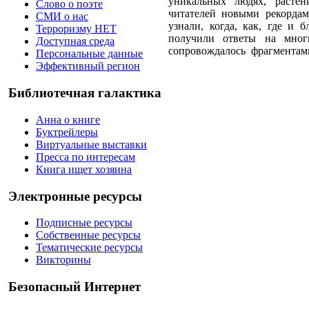
уникальных людях, растен
Слово о поэте
читателей новыми рекордами
СМИ о нас
узнали, когда,
как, где и б
Терроризму НЕТ
п
олучили ответы на мног
Доступная среда
сопровождалось фрагментам
Персональные данные
Эффективный регион
Библиотечная галактика
Анна о книге
Буктрейлеры
Виртуальные выставки
Пресса по интересам
Книга ищет хозяина
Электронные ресурсы
Подписные ресурсы
Собственные ресурсы
Тематические ресурсы
Викторины
Безопасный Интернет