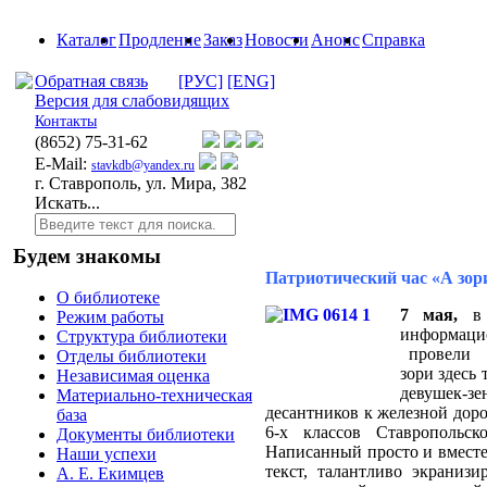
Каталог
Продление
Заказ
Новости
Анонс
Справка
Обратная связь
[РУС]
[ENG]
Версия для слабовидящих
Контакты
(8652)
75-31-62
E-Mail:
stavkdb@yandex.ru
г. Ставрополь, ул. Мира, 382
Искать...
Будем знакомы
Патриотический час «А зор
О библиотеке
7 мая,
в
Режим работы
информац
Структура библиотеки
провели м
Отделы библиотеки
зори здесь 
Независимая оценка
девушек-з
Материально-техническая
десантников к железной дор
база
6-х классов Ставропольск
Документы библиотеки
Написанный просто и вместе
Наши успехи
текст, талантливо экраниз
А. Е. Екимцев