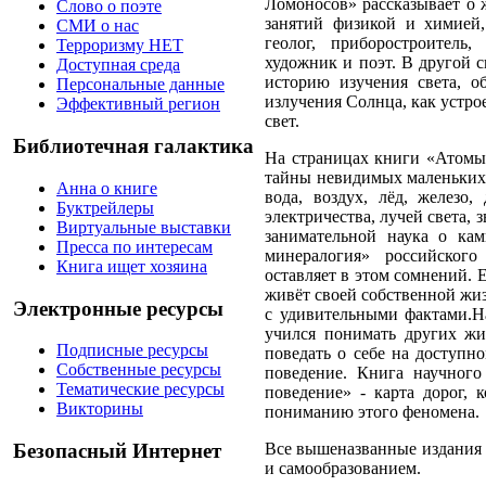
Ломоносов» рассказывает о 
Слово о поэте
занятий физикой и химией,
СМИ о нас
геолог, приборостроитель,
Терроризму НЕТ
художник и поэт. В другой с
Доступная среда
историю изучения света, об
Персональные данные
излучения Солнца, как устро
Эффективный регион
свет.
Библиотечная галактика
На страницах книги «Атомы
тайны невидимых маленьких ч
Анна о книге
вода, воздух, лёд, железо
Буктрейлеры
электричества, лучей света,
Виртуальные выставки
занимательной наука о ка
Пресса по интересам
минералогия» российского
Книга ищет хозяина
оставляет в этом сомнений. 
живёт своей собственной жизн
Электронные ресурсы
с удивительными фактами.Н
учился понимать других жи
Подписные ресурсы
поведать о себе на доступн
Собственные ресурсы
поведение. Книга научног
Тематические ресурсы
поведение» - карта дорог, 
Викторины
пониманию этого феномена.
Все вышеназванные издания 
Безопасный Интернет
и самообразованием.