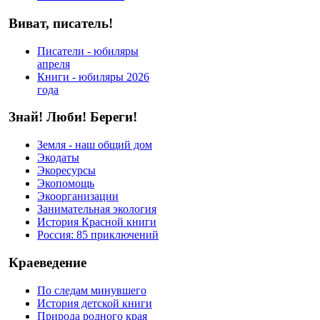
Виват, писатель!
Писатели - юбиляры
апреля
Книги - юбиляры 2026
года
Знай! Люби! Береги!
Земля - наш общий дом
Экодаты
Экоресурсы
Экопомощь
Экоорганизации
Занимательная экология
История Красной книги
Россия: 85 приключений
Краеведение
По следам минувшего
История детской книги
Природа родного края