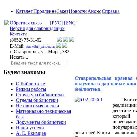
Каталог
Продление
Заказ
Новости
Анонс
Справка
Обратная связь
[РУС]
[ENG]
Версия для слабовидящих
Контакты
(8652)
75-31-62
E-Mail:
stavkdb@yandex.ru
г. Ставрополь, ул. Мира, 382
Искать...
Будем знакомы
Ставропольская краевая 
получила в дар новые книг
О библиотеке
библиотеки.
Режим работы
Структура библиотеки
Книг
Отделы библиотеки
реализаци
Независимая оценка
десятилет
Материально-техническая
который
база
переизда
Документы библиотеки
популярны
Наши успехи
читателей.Книга академи
А. Е. Екимцев