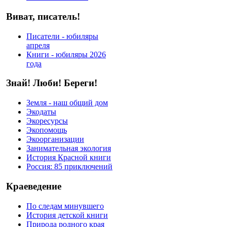
Виват, писатель!
Писатели - юбиляры
апреля
Книги - юбиляры 2026
года
Знай! Люби! Береги!
Земля - наш общий дом
Экодаты
Экоресурсы
Экопомощь
Экоорганизации
Занимательная экология
История Красной книги
Россия: 85 приключений
Краеведение
По следам минувшего
История детской книги
Природа родного края