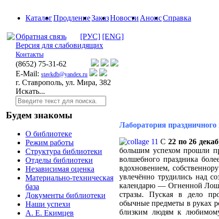
Каталог
Продление
Заказ
Новости
Анонс
Справка
Обратная связь
[РУС]
[ENG]
Версия для слабовидящих
Контакты
(8652)
75-31-62
E-Mail:
stavkdb@yandex.ru
г. Ставрополь, ул. Мира, 382
Искать...
Будем знакомы
Лаборатория праздничного
О библиотеке
С
22 по 26 дека
Режим работы
большим успехом прошли пр
Структура библиотеки
волшебного праздника боле
Отделы библиотеки
вдохновением, собственнору
Независимая оценка
увлечённо трудились над со
Материально-техническая
календарю — Огненной Лоша
база
стразы. Пуская в дело пр
Документы библиотеки
обычные предметы в руках р
Наши успехи
близким людям к любимому
А. Е. Екимцев