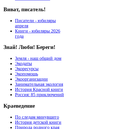
Виват, писатель!
Писатели - юбиляры
апреля
Книги - юбиляры 2026
года
Знай! Люби! Береги!
Земля - наш общий дом
Экодаты
Экоресурсы
Экопомощь
Экоорганизации
Занимательная экология
История Красной книги
Россия: 85 приключений
Краеведение
По следам минувшего
История детской книги
Природа родного края