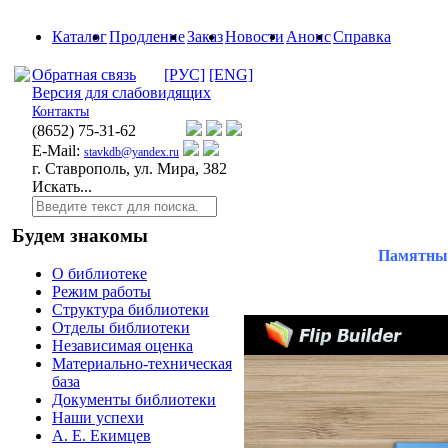
Каталог
Продление
Заказ
Новости
Анонс
Справка
Обратная связь
[РУС]
[ENG]
Версия для слабовидящих
Контакты
(8652)
75-31-62
E-Mail:
stavkdb@yandex.ru
г. Ставрополь, ул. Мира, 382
Искать...
Будем знакомы
Памятные
О библиотеке
Режим работы
Структура библиотеки
Отделы библиотеки
Независимая оценка
Материально-техническая
база
Документы библиотеки
Наши успехи
А. Е. Екимцев