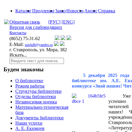
Каталог
Продление
Заказ
Новости
Анонс
Справка
Обратная связь
[РУС]
[ENG]
Версия для слабовидящих
Контакты
(8652)
75-31-62
E-Mail:
stavkdb@yandex.ru
г. Ставрополь, ул. Мира, 382
Искать...
Будем знакомы
5 декабря 2025 года
библиотеке им. А.Е. Ек
О библиотеке
конкурса «Знай наших! Чи
Режим работы
Структура библиотеки
Уже
Отделы библиотеки
успешно 
Независимая оценка
читателей
Материально-техническая
наших! Ч
база
учреждё
Документы библиотеки
Ставропол
Наши успехи
«Литера
А. Е. Екимцев