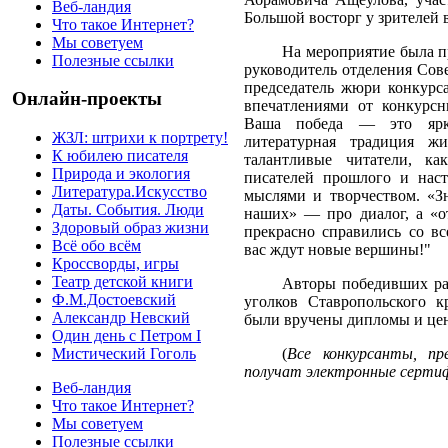
Веб-ландия
Большой восторг у зрителей 
Что такое Интернет?
Мы советуем
На мероприятие была п
Полезные ссылки
руководитель отделения Сов
председатель жюри конкурс
Онлайн-проекты
впечатлениями от конкурс
Ваша победа — это ярко
ЖЗЛ: штрихи к портрету!
литературная традиция ж
К юбилею писателя
талантливые читатели, к
Природа и экология
писателей прошлого и нас
Литература.Искусство
мыслями и творчеством. «З
Даты. События. Люди
наших» — про диалог, а «о
Здоровый образ жизни
прекрасно справились со вс
Всё обо всём
вас ждут новые вершины!"
Кроссворды, игры
Театр детской книги
Авторы победивших ра
Ф.М.Достоевский
уголков Ставропольского к
Александр Невский
были вручены дипломы и це
Один день с Петром I
(
Все конкурсанты, пр
Мистический Гоголь
получат электронные серти
Веб-ландия
Что такое Интернет?
Мы советуем
Полезные ссылки