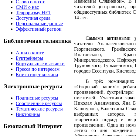
Ивановны Слядневой». В к
Слово о поэте
читателей центральных, гор
СМИ о нас
общедоступных библиотек Ст
Терроризму НЕТ
14 лет.
Доступная среда
Персональные данные
Эффективный регион
Самыми активными у
Библиотечная галактика
читатели Апанасенковского
Георгиевского, Грачёвско
Анна о книге
Ипатовского, Красно
Буктрейлеры
Минераловодского, Нефтекум
Виртуальные выставки
Труновского, Туркменского,
Пресса по интересам
городов Ессентуки, Кислово
Книга ищет хозяина
В трёх номинациях
Электронные ресурсы
«Открывай наших!» ребята
произведений, буктрейлеры 
писателей. Участники ярко
Подписные ресурсы
Николая Ананьченко, Яна Б
Собственные ресурсы
Кашпурова, Валентины Сляд
Тематические ресурсы
выбранных авторов, пр
Викторины
творческий подход и выр
произведении. Одна из ном
Безопасный Интернет
летию со дня рождения с
Абрамовича Ащеулова, учас