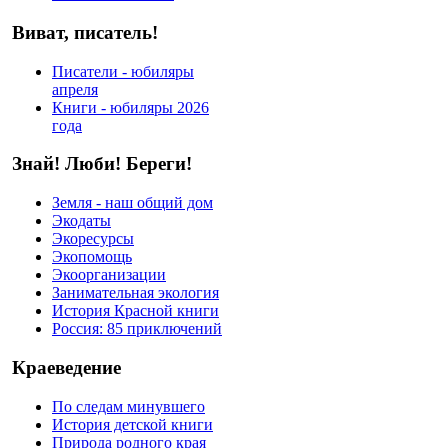
Виват, писатель!
Писатели - юбиляры
апреля
Книги - юбиляры 2026
года
Знай! Люби! Береги!
Земля - наш общий дом
Экодаты
Экоресурсы
Экопомощь
Экоорганизации
Занимательная экология
История Красной книги
Россия: 85 приключений
Краеведение
По следам минувшего
История детской книги
Природа родного края