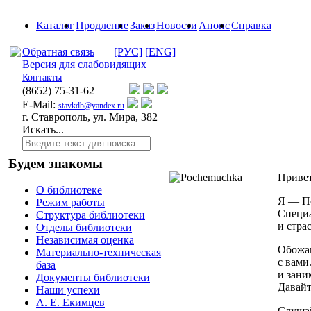
Каталог
Продление
Заказ
Новости
Анонс
Справка
Обратная связь
[РУС]
[ENG]
Версия для слабовидящих
Контакты
(8652)
75-31-62
E-Mail:
stavkdb@yandex.ru
г. Ставрополь, ул. Мира, 382
Искать...
Будем знакомы
Привет
О библиотеке
Я — По
Режим работы
Специа
Структура библиотеки
и стра
Отделы библиотеки
Независимая оценка
Обожаю
Материально-техническая
с вами
база
и зани
Документы библиотеки
Давайт
Наши успехи
А. Е. Екимцев
Слушай