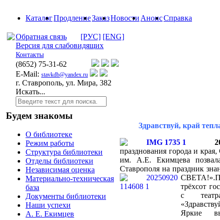
Каталог
Продление
Заказ
Новости
Анонс
Справка
Обратная связь
[РУС]
[ENG]
Версия для слабовидящих
Контакты
(8652)
75-31-62
E-Mail:
stavkdb@yandex.ru
г. Ставрополь, ул. Мира, 382
Искать...
Будем знакомы
Здравствуй, край тепла
О библиотеке
2
Режим работы
празднования города и края,
Структура библиотеки
им. А.Е. Екимцева позвал
Отделы библиотеки
Ставрополя
на праздник зна
Независимая оценка
СВЕТА!».П
Материально-техническая
трёхсот гос
база
с театра
Документы библиотеки
«Здравству
Наши успехи
Яркие вы
А. Е. Екимцев