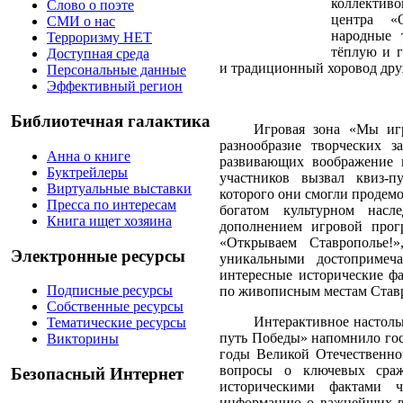
коллектив
Слово о поэте
центра «
СМИ о нас
народные 
Терроризму НЕТ
тёплую и г
Доступная среда
и традиционный хоровод дру
Персональные данные
Эффективный регион
Библиотечная галактика
Игровая зона «Мы игр
разнообразие творческих з
Анна о книге
развивающих воображение 
Буктрейлеры
участников вызвал квиз-п
Виртуальные выставки
которого они смогли продемо
Пресса по интересам
богатом культурном нас
Книга ищет хозяина
дополнением игровой прог
«Открываем Ставрополье!
Электронные ресурсы
уникальными достопримеча
интересные исторические ф
Подписные ресурсы
по живописным местам Став
Собственные ресурсы
Интерактивное настол
Тематические ресурсы
путь Победы» напомнило гос
Викторины
годы Великой Отечественно
вопросы о ключевых сраж
Безопасный Интернет
историческими фактами ч
информацию о важнейших в