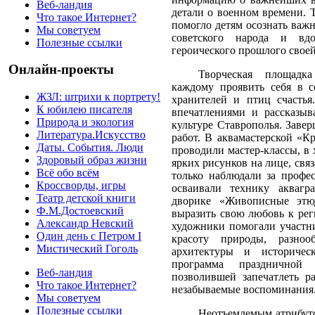
Веб-ландия
детали о военном времени. 
Что такое Интернет?
помогло детям осознать важ
Мы советуем
советского народа и вд
Полезные ссылки
героического прошлого свое
Онлайн-проекты
Творческая площадк
каждому проявить себя в с
ЖЗЛ: штрихи к портрету!
хранителей и птиц счастья
К юбилею писателя
впечатлениями и рассказы
Природа и экология
культуре Ставрополья. Заве
Литература.Искусство
работ. В аквамастерской «К
Даты. События. Люди
проводили мастер-классы, в
Здоровый образ жизни
ярких рисунков на лице, свя
Всё обо всём
только наблюдали за профес
Кроссворды, игры
осваивали технику аквагр
Театр детской книги
дворике «Живописные этю
Ф.М.Достоевский
выразить свою любовь к ре
Александр Невский
художники помогали участни
Один день с Петром I
красоту природы, разно
Мистический Гоголь
архитектуры и историческ
программа праздничной 
Веб-ландия
позволившей запечатлеть р
Что такое Интернет?
незабываемые воспоминания
Мы советуем
Полезные ссылки
Неотъемлемым атрибуто