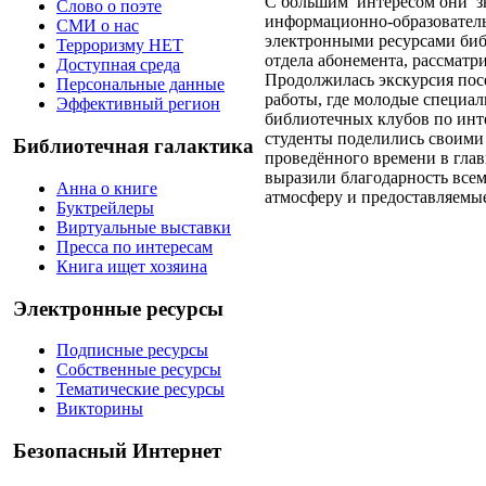
С большим интересом они з
Слово о поэте
информационно-образователь
СМИ о нас
электронными ресурсами биб
Терроризму НЕТ
отдела абонемента, рассматр
Доступная среда
Продолжилась экскурсия пос
Персональные данные
работы, где молодые специа
Эффективный регион
библиотечных клубов по инт
студенты поделились своими
Библиотечная галактика
проведённого времени в глав
выразили благодарность всем
Анна о книге
атмосферу и предоставляемые
Буктрейлеры
Виртуальные выставки
Пресса по интересам
Книга ищет хозяина
Электронные ресурсы
Подписные ресурсы
Собственные ресурсы
Тематические ресурсы
Викторины
Безопасный Интернет