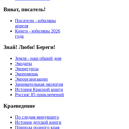
Виват, писатель!
Писатели - юбиляры
апреля
Книги - юбиляры 2026
года
Знай! Люби! Береги!
Земля - наш общий дом
Экодаты
Экоресурсы
Экопомощь
Экоорганизации
Занимательная экология
История Красной книги
Россия: 85 приключений
Краеведение
По следам минувшего
История детской книги
Природа родного края