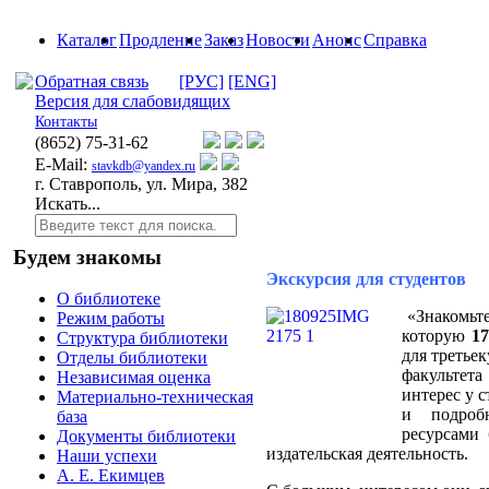
Каталог
Продление
Заказ
Новости
Анонс
Справка
Обратная связь
[РУС]
[ENG]
Версия для слабовидящих
Контакты
(8652)
75-31-62
E-Mail:
stavkdb@yandex.ru
г. Ставрополь, ул. Мира, 382
Искать...
Будем знакомы
Экскурсия для студентов
О библиотеке
«Знакомьте
Режим работы
которую
1
Структура библиотеки
для треть
Отделы библиотеки
факультет
Независимая оценка
интерес у с
Материально-техническая
и подроб
база
ресурсами 
Документы библиотеки
издательская деятельность
.
Наши успехи
А. Е. Екимцев