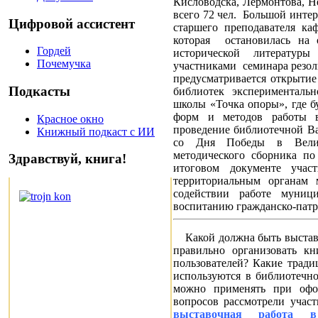
Кисловодска, Лермонтова, Не
всего 72 чел.
Большой интер
Цифровой ассистент
старшего преподавателя ка
которая
остановилась на
Гордей
исторической литературы
Почемучка
участниками
семинара рез
предусматривается открытие
Подкасты
библиотек эксперименталь
школы «Точка опоры», где б
форм и методов работы 
Красное окно
проведение библиотечной Ва
Книжный подкаст с ИИ
со Дня Победы в Велико
методического сборника по
Здравствуй, книга!
итоговом документе учас
территориальным органам 
содействии работе муниц
воспитанию гражданско-патр
Какой должна быть выставоч
правильно организовать к
пользователей? Какие трад
используются в библиотечн
можно применять при офо
вопросов рассмотрели учас
выставочная работа в