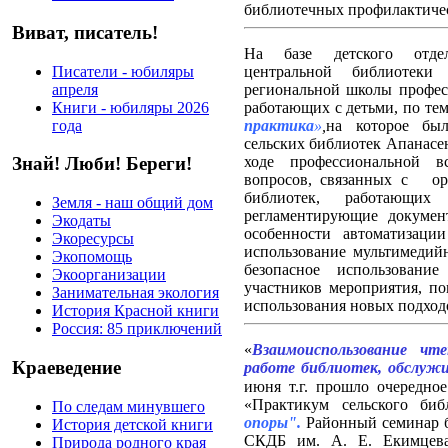
библиотечных профилактичес
Виват, писатель!
На базе детского отдел
Писатели - юбиляры
центральной библиотеки
п
апреля
региональной школы професс
Книги - юбиляры 2026
работающих с детьми, по те
года
практика
»
,
на которое бы
сельских библиотек
Апанасен
ходе профессиональной 
Знай! Люби! Береги!
вопросов, связанных с
о
библиотек, работающих
Земля - наш общий дом
регламентирующие докумен
Экодаты
особенности автоматизаци
Экоресурсы
использование мультимедий
Экопомощь
безопасное использование
Экоорганизации
участников мероприятия, по
Занимательная экология
использования
новых подходо
История Красной книги
Россия: 85 приключений
«
Взаимоиспользование ч
Краеведение
работе библиотек, обслуж
июня т.г. прошло очередно
«Практикум сельского би
По следам минувшего
опоры".
Районный семинар 
История детской книги
СКДБ им. А. Е. Екимцева
Природа родного края