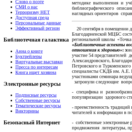
Слово о поэте
методике выполнения и учё
СМИ о нас
библиографического описа
Терроризму НЕТ
наглядных ориентиров
справ
Доступная среда
Персональные данные
Эффективный регион
20 сентября в помещении д
Благодарненской МЦБС состо
Библиотечная галактика
региональной школы
«Точка
«
Библиотечные аспекты вос
отношения к здоровью
»: з
он
Анна о книге
участие 54 представителей
д
Буктрейлеры
Александровского, Благодарн
Виртуальные выставки
Петровского и Туркменског
Пресса по интересам
специалисты СКДБ им. А.Е. 
Книга ищет хозяина
участниками семинара ведущ
затронули следующие
вопр
Электронные ресурсы
-
специфика и
разнообразн
Подписные ресурсы
популяризации
здорового ст
Собственные ресурсы
Тематические ресурсы
- преемственность традиций
Викторины
читателей к информации в п
Безопасный Интернет
-
собственные электронные р
продвижения
литературы, 