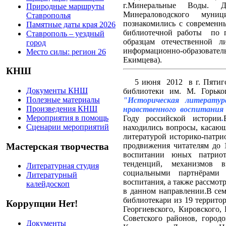
г.Минеральные Воды. 
Природные маршруты
Минераловодского муни
Ставрополья
познакомились с современ
Памятные даты края 2026
библиотечной работы
по 
Ставрополь – уездный
образцам отечественной л
город
информационно-образова
Место силы: регион 26
Екимцева).
КНШ
5 июня
2012
в г. Пяти
Документы КНШ
библиотеки им. М. Горько
Полезные материалы
"Историческая литерату
Произведения КНШ
нравственного воспитания
Мероприятия в помощь
Году российской истории
.
Сценарии мероприятий
находились вопросы, касаю
литературой историко-патри
Мастерская творчества
продвижения читателям до 1
воспитании юных патрио
тенденций, механизмов 
Литературная студия
социальными партнёрами в
Литературный
воспитания, а также рассмо
калейдоскоп
в данном направлении.
В сем
библиотекари из 19 территор
Коррупции Нет!
Георгиевского, Кировского, 
Советского районов, городо
Документы