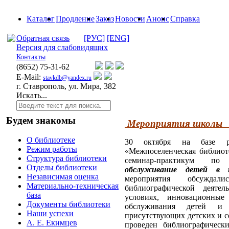
Каталог
Продление
Заказ
Новости
Анонс
Справка
Обратная связь
[РУС]
[ENG]
Версия для слабовидящих
Контакты
(8652)
75-31-62
E-Mail:
stavkdb@yandex.ru
г. Ставрополь, ул. Мира, 382
Искать...
Будем знакомы
Мероприятия школы "
О библиотеке
30 октября на базе р
Режим работы
«Межпоселенческая библиот
Структура библиотеки
семинар-практикум 
Отделы библиотеки
обслуживание детей в 
Независимая оценка
мероприятия
обсуждали
Материально-техническая
библиографической деяте
база
условиях, инновационны
Документы библиотеки
обслуживания детей и п
Наши успехи
присутствующих детских и с
А. Е. Екимцев
проведен
библиографическ