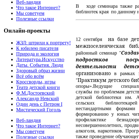
Веб-ландия
В
ходе семинара также р
Что такое Интернет?
библиотек края
по данному 
Мы советуем
Полезные ссылки
Онлайн-проекты
12
сентября
на базе дет
ЖЗЛ: штрихи к портрету!
межпоселенческая биб
К юбилею писателя
районный семинар
"
Созда
Природа и экология
Литература.Искусство
подростков поср
Даты. События. Люди
деятельности детск
Здоровый образ жизни
организовано
в рамках 
Всё обо всём
"Практикум детского би
Кроссворды, игры
опоры».
Ведущие
специалис
Театр детской книги
службы по проблемам детств
Ф.М.Достоевский
детской библиотеки им. 
Александр Невский
сельских
библиотекар
Один день с Петром I
нестандартными формами
Мистический Гоголь
формированию у юных чита
профилактике безнадз
Веб-ландия
несовершеннолетних, продви
Что такое Интернет?
алкоголя, наркотиков.
Прогр
Мы советуем
также проведение обучающе
Полезные ссылки