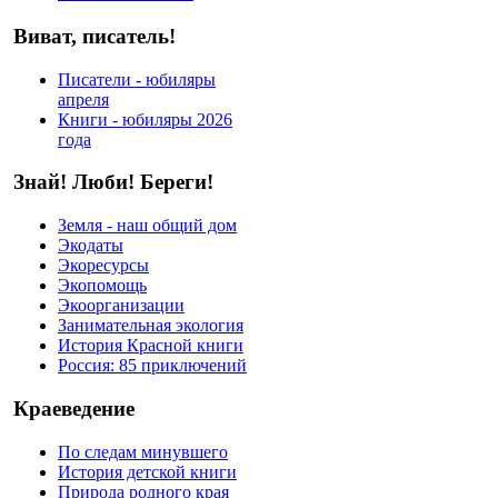
Виват, писатель!
Писатели - юбиляры
апреля
Книги - юбиляры 2026
года
Знай! Люби! Береги!
Земля - наш общий дом
Экодаты
Экоресурсы
Экопомощь
Экоорганизации
Занимательная экология
История Красной книги
Россия: 85 приключений
Краеведение
По следам минувшего
История детской книги
Природа родного края