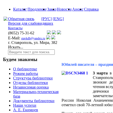
Каталог
Продление
Заказ
Новости
Анонс
Справка
Обратная связь
[РУС]
[ENG]
Версия для слабовидящих
Контакты
(8652)
75-31-62
E-Mail:
stavkdb@yandex.ru
г. Ставрополь, ул. Мира, 382
Искать...
Будем знакомы
Юбилей писателя – праздни
О библиотеке
3 марта
в 
Режим работы
Ставропол
Структура библиотеки
звонкие д
Отделы библиотеки
чтения всл
Независимая оценка
девчонки
Материально-техническая
замечатель
база
России
Николая Ананьченк
Документы библиотеки
отметил свой 70-летний юби
Наши успехи
А. Е. Екимцев