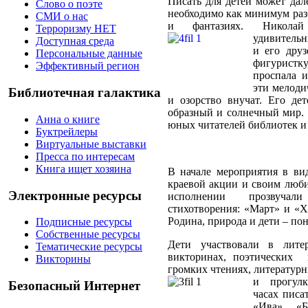
Писать для детей может дал
Слово о поэте
необходимо как минимум разб
СМИ о нас
и фантазиях. Никола
Терроризму НЕТ
удивительн
Доступная среда
и его друз
Персональные данные
фигуристку
Эффективный регион
проспала и
эти мелоди
Библиотечная галактика
и озорство внучат.
Его дет
образный и солн
ечный мир.
Анна о книге
юных читателей библиотек и 
Буктрейлеры
Виртуальные выставки
Пресса по интересам
Книга ищет хозяина
В начале мероприятия в ви
краевой акции и своим люби
Электронные ресурсы
исполнении
прозвучали
стихотворения: «Март» и «Х
Родина, природа и дети – по
Подписные ресурсы
Собственные ресурсы
Дети участвовали в лите
Тематические ресурсы
викторинах, поэтических 
Викторины
громких чтениях, литературн
и
прогул
Безопасный Интернет
часах писат
«Ива», «Б