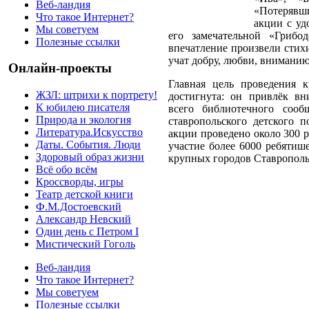
Веб-ландия
«Потерявши
Что такое Интернет?
акции с уд
Мы советуем
его замечательной «Грибод
Полезные ссылки
впечатление произвели стихи
учат добру, любви, внимани
Онлайн-проекты
Главная цель проведения 
ЖЗЛ: штрихи к портрету!
достигнута: он привлёк в
К юбилею писателя
всего библиотечного сооб
Природа и экология
ставропольского детского 
Литература.Искусство
акции проведено около 300 
Даты. События. Люди
участие более 6000 ребятиш
Здоровый образ жизни
крупных городов Ставрополья
Всё обо всём
Кроссворды, игры
Театр детской книги
Ф.М.Достоевский
Александр Невский
Один день с Петром I
Мистический Гоголь
Веб-ландия
Что такое Интернет?
Мы советуем
Полезные ссылки