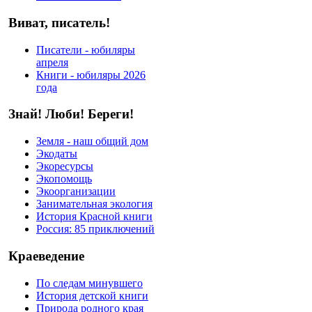
Виват, писатель!
Писатели - юбиляры
апреля
Книги - юбиляры 2026
года
Знай! Люби! Береги!
Земля - наш общий дом
Экодаты
Экоресурсы
Экопомощь
Экоорганизации
Занимательная экология
История Красной книги
Россия: 85 приключений
Краеведение
По следам минувшего
История детской книги
Природа родного края