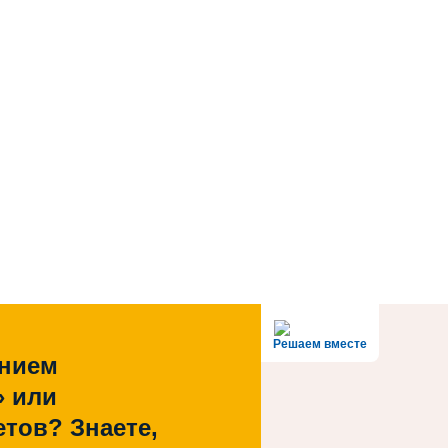
Решаем вместе
ением
» или
тов? Знаете,