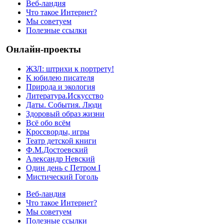
Веб-ландия
Что такое Интернет?
Мы советуем
Полезные ссылки
Онлайн-проекты
ЖЗЛ: штрихи к портрету!
К юбилею писателя
Природа и экология
Литература.Искусство
Даты. События. Люди
Здоровый образ жизни
Всё обо всём
Кроссворды, игры
Театр детской книги
Ф.М.Достоевский
Александр Невский
Один день с Петром I
Мистический Гоголь
Веб-ландия
Что такое Интернет?
Мы советуем
Полезные ссылки