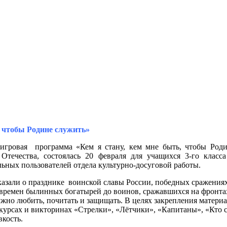
, чтобы Родине служить»
-игровая программа «Кем я стану, кем мне быть, чтобы Род
 Отечества, состоялась 20 февраля для учащихся 3-го кла
ьных пользователей отдела культурно-досуговой работы.
казали о празднике воинской славы России, победных сражениях 
 времен былинных богатырей до воинов, сражавшихся на фронт
ужно любить, почитать и защищать. В целях закрепления материа
курсах и викторинах «Стрелки», «Лётчики», «Капитаны», «Кто си
вкость.