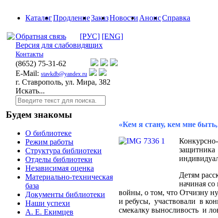
Каталог
Продление
Заказ
Новости
Анонс
Справка
Обратная связь
[РУС]
[ENG]
Версия для слабовидящих
Контакты
(8652)
75-31-62
E-Mail:
stavkdb@yandex.ru
г. Ставрополь, ул. Мира, 382
Искать...
Будем знакомы
«Кем я стану, кем мне быть
О библиотеке
Конкурсно
Режим работы
защитника
Структура библиотеки
индивидуал
Отделы библиотеки
Независимая оценка
Детям расс
Материально-техническая
начиная со
база
войны, о том, что Отчизну н
Документы библиотеки
и ребусы, участвовали в кон
Наши успехи
смекалку выносливость и ло
А. Е. Екимцев