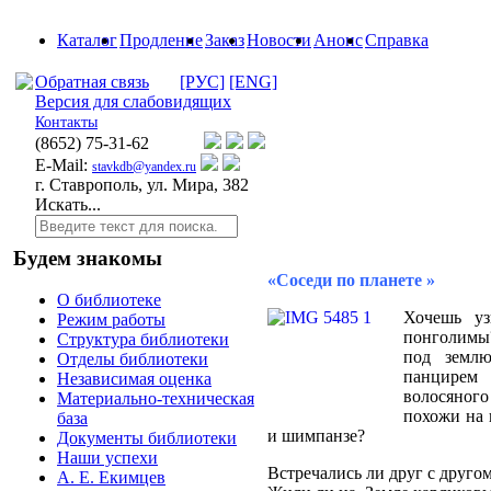
Каталог
Продление
Заказ
Новости
Анонс
Справка
Обратная связь
[РУС]
[ENG]
Версия для слабовидящих
Контакты
(8652)
75-31-62
E-Mail:
stavkdb@yandex.ru
г. Ставрополь, ул. Мира, 382
Искать...
Будем знакомы
«Соседи по планете »
О библиотеке
Хочешь уз
Режим работы
понголимы?
Структура библиотеки
под земл
Отделы библиотеки
панцирем 
Независимая оценка
волосяно
Материально-техническая
похожи на 
база
и шимпанзе?
Документы библиотеки
Наши успехи
Встречались ли друг с друго
А. Е. Екимцев