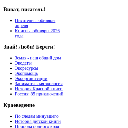
Виват, писатель!
Писатели - юбиляры
апреля
Книги - юбиляры 2026
года
Знай! Люби! Береги!
Земля - наш общий дом
Экодаты
Экоресурсы
Экопомощь
Экоорганизации
Занимательная экология
История Красной книги
Россия: 85 приключений
Краеведение
По следам минувшего
История детской книги
Природа родного края