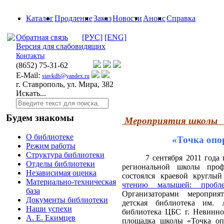
Каталог
Продление
Заказ
Новости
Анонс
Справка
Обратная связь
[РУС]
[ENG]
Версия для слабовидящих
Контакты
(8652)
75-31-62
E-Mail:
stavkdb@yandex.ru
г. Ставрополь, ул. Мира, 382
Искать...
Будем знакомы
Мероприятия школы "
О библиотеке
«Точка опо
Режим работы
Структура библиотеки
7 сентября 2011 года
Отделы библиотеки
региональной школы проф
Независимая оценка
состоялся краевой круглы
Материально-техническая
чтению малышей: пробле
база
Организаторами мероприя
Документы библиотеки
детская библиотека им. 
Наши успехи
библиотека ЦБС г. Невинно
А. Е. Екимцев
площадка школы «Точка оп