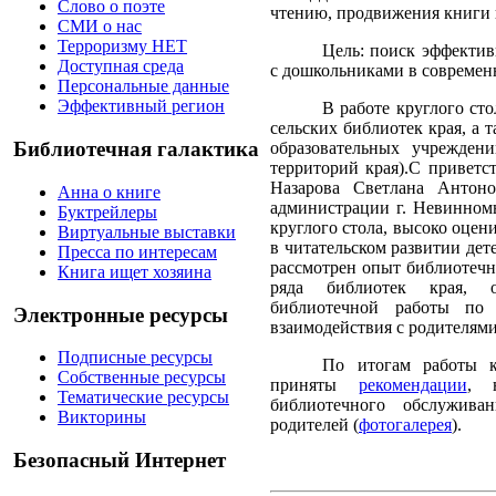
Слово о поэте
чтению, продвижения книги и
СМИ о нас
Терроризму НЕТ
Цель: поиск эффекти
Доступная среда
с дошкольниками в современ
Персональные данные
Эффективный регион
В работе круглого ст
сельских библиотек края, а
Библиотечная галактика
образовательных учрежден
территорий края).С приветс
Назарова Светлана Антоно
Анна о книге
администрации г. Невинномы
Буктрейлеры
круглого стола, высоко оцен
Виртуальные выставки
в читательском развитии дет
Пресса по интересам
рассмотрен опыт библиотечн
Книга ищет хозяина
ряда библиотек края, о
библиотечной работы по
Электронные ресурсы
взаимодействия с родителям
Подписные ресурсы
По итогам работы к
Собственные ресурсы
приняты
рекомендации
, 
Тематические ресурсы
библиотечного обслужива
Викторины
родителей (
фотогалерея
).
Безопасный Интернет