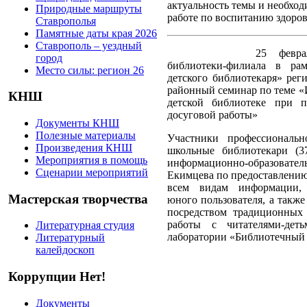
актуальность темы и необход
Природные маршруты
работе по воспитанию здоров
Ставрополья
Памятные даты края 2026
Ставрополь – уездный
25 февра
город
библиотеки-филиала в ра
Место силы: регион 26
детского библиотекаря» рег
районный семинар по теме «
КНШ
детской библиотеке при п
досуговой работы»
Документы КНШ
Полезные материалы
Участники профессиональн
Произведения КНШ
школьные библиотекари (3
Мероприятия в помощь
информационно-образова
Сценарии мероприятий
Екимцева по предоставлению
всем видам информации, 
Мастерская творчества
юного пользователя,
а также
посредством традиционных
работы с читателями-деть
Литературная студия
лаборатории «Библиотечный 
Литературный
калейдоскоп
Коррупции Нет!
Документы