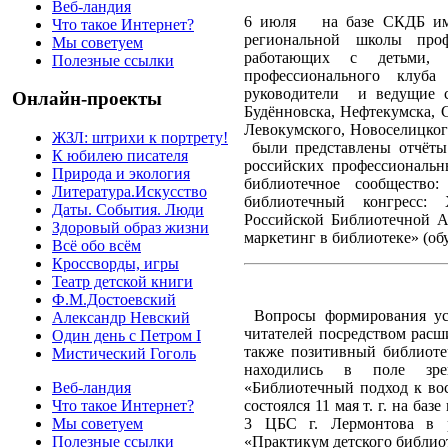
Веб-ландия
6 июля
на базе СКДБ им
Что такое Интернет?
региональной школы профе
Мы советуем
работающих с детьми
Полезные ссылки
профессионального клуба
руководители
и ведущие 
Онлайн-проекты
Будённовска, Нефтекумска, 
Левокумского, Новоселицког
ЖЗЛ: штрихи к портрету!
были представлены отчёт
К юбилею писателя
российских профессиональн
Природа и экология
библиотечное сообщество
Литература.Искусство
библиотечный конгресс:
Даты. События. Люди
Российской Библиотечной А
Здоровый образ жизни
маркетинг в библиотеке» (об
Всё обо всём
Кроссворды, игры
Театр детской книги
Ф.М.Достоевский
Вопросы формирования ус
Александр Невский
читателей посредством расш
Один день с Петром I
также позитивный библиот
Мистический Гоголь
находились в поле зрен
«Библиотечный подход к во
Веб-ландия
состоялся 11 мая т. г. на базе
Что такое Интернет?
3 ЦБС г. Лермонтова в р
Мы советуем
«Практикум детского библио
Полезные ссылки