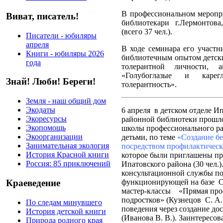
В профессиональном меропр
Виват, писатель!
библиотекари г.Лермонтов
(всего 37 чел.).
Писатели - юбиляры
апреля
В ходе семинара его участн
Книги - юбиляры 2026
библиотечным опытом детски
года
толерантной личности, 
«Голубоглазые и карег
Знай! Люби! Береги!
толерантность».
Земля - наш общий дом
Экодаты
6 апреля
в детском отделе И
Экоресурсы
районной библиотеки прошло
Экопомощь
школы профессионального ра
Экоорганизации
детьми, по теме
«Создание бе
Занимательная экология
посредством профилактическ
История Красной книги
которое были приглашены пр
Россия: 85 приключений
Ипатовского района (30 чел.
консультационной службы по 
Краеведение
функционирующей на базе
С
мастер-классы
«Прямая про
подростков» (Кузнецов
С. А.
По следам минувшего
поведения через создание до
История детской книги
(Иванова В. В.). Заинтересо
Природа родного края