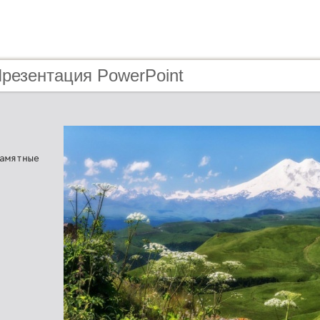
Презентация PowerPoint
амятные